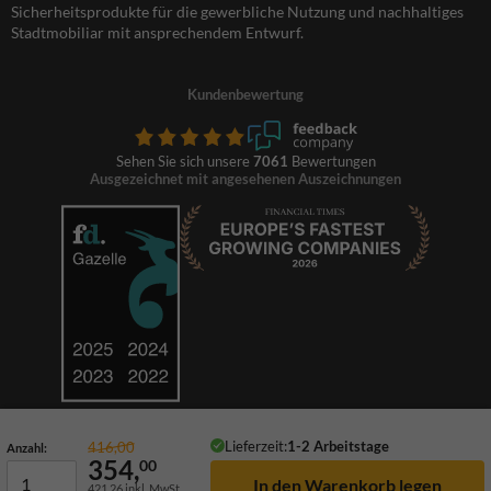
Sicherheitsprodukte für die gewerbliche Nutzung und nachhaltiges
Stadtmobiliar mit ansprechendem Entwurf.
Kundenbewertung
Sehen Sie sich unsere
7061
Bewertungen
Ausgezeichnet mit angesehenen Auszeichnungen
Lieferzeit:
1-2 Arbeitstage
416,00
Anzahl:
354,
00
421,26
inkl. MwSt.
© 2026 TrafficSupply. Alle Rechte vorbehalten.