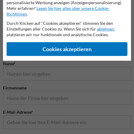
Innenbereichsspiegel
personalisierte Werbung anzeigen (Anzeigenpersonalisierung).
Mehr erfahren?
Lesen Sie hier alles über unsere Cookie-
Panoramaspiegel
Außen
Richtlinien
.
Durch Klicken auf "Cookies akzeptieren" stimmen Sie den
Sicherheitsspiegel
Einstellungen aller Cookies zu. Wenn Sie sich für
ablehnen
,
platzieren wir nur funktionale und analytische Cookies.
Cookies akzeptieren
Stellen Sie Ihre Frage an VerkehrsspiegelKaufen.de
Name*
Firmenname
E-Mail-Adresse*