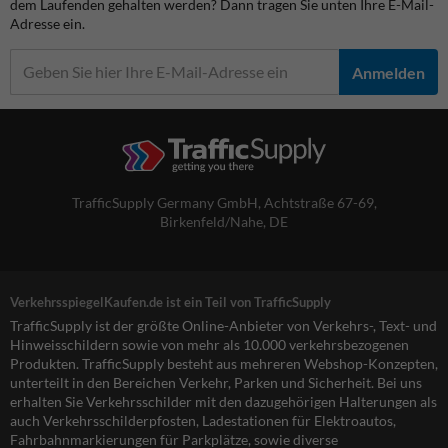
dem Laufenden gehalten werden? Dann tragen Sie unten Ihre E-Mail-
Adresse ein.
Anmelden
TrafficSupply Germany GmbH,
Achtstraße 67-69
,
Birkenfeld/Nahe, DE
VerkehrsspiegelKaufen.de ist ein Teil von TrafficSupply
TrafficSupply ist der größte Online-Anbieter von Verkehrs-, Text- und
Hinweisschildern sowie von mehr als 10.000 verkehrsbezogenen
Produkten. TrafficSupply besteht aus mehreren Webshop-Konzepten,
unterteilt in den Bereichen Verkehr, Parken und Sicherheit. Bei uns
erhalten Sie Verkehrsschilder mit den dazugehörigen Halterungen als
auch Verkehrsschilderpfosten, Ladestationen für Elektroautos,
Fahrbahnmarkierungen für Parkplätze, sowie diverse