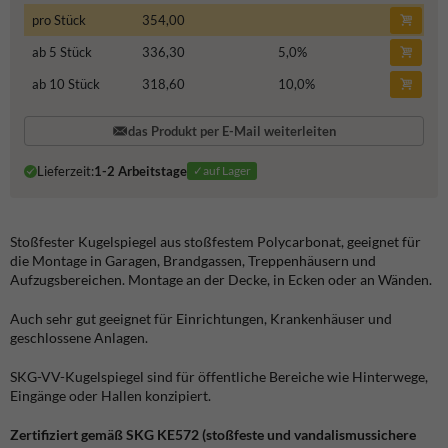
pro Stück
354,00
ab 5 Stück
336,30
5,0
%
ab 10 Stück
318,60
10,0
%
das Produkt per E-Mail weiterleiten
Lieferzeit:
1-2 Arbeitstage
✓auf Lager
Stoßfester Kugelspiegel aus stoßfestem Polycarbonat, geeignet für
die Montage in Garagen, Brandgassen, Treppenhäusern und
Aufzugsbereichen. Montage an der Decke, in Ecken oder an Wänden.
Auch sehr gut geeignet für Einrichtungen, Krankenhäuser und
geschlossene Anlagen.
SKG-VV-Kugelspiegel sind für öffentliche Bereiche wie Hinterwege,
Eingänge oder Hallen konzipiert.
Zertifiziert gemäß SKG KE572 (stoßfeste und vandalismussichere