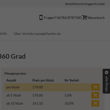
Bestellstatus
Einloggen
Kontakt
Fragen? 06782/8787100
Warenkorb
hilfe
Über Verkehrsspiegelfaufen.de
 360 Grad
Mengenpreise
alle Shops
Anzahl
Preis pro Stück
Ihr Vorteil
pro Stück
179,00
ab 5 Stück
170,00
5,0
%
ab 10 Stück
161,10
10,0
%