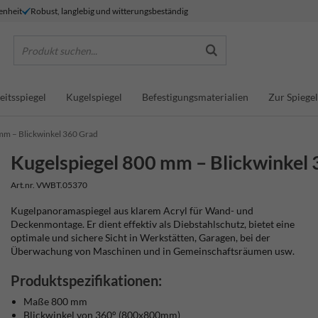
enheit
Robust, langlebig und witterungsbeständig
Produkt suchen...
eitsspiegel
Kugelspiegel
Befestigungsmaterialien
Zur Spiegel
mm – Blickwinkel 360 Grad
Kugelspiegel 800 mm – Blickwinkel
Art.nr. VWBT.05370
Kugelpanoramaspiegel aus klarem Acryl für Wand- und
Deckenmontage. Er dient effektiv als Diebstahlschutz, bietet eine
optimale und sichere Sicht in Werkstätten, Garagen, bei der
Überwachung von Maschinen und in Gemeinschaftsräumen usw.
Produktspezifikationen:
Maße 800 mm
Blickwinkel von 360° (800x800mm)