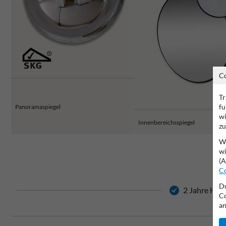
C
Tr
fu
Panoramaspiegel
wi
Innenbereichsspiegel
zu
Wi
wi
(A
Co
Du
2 Jahre Hers
Co
an