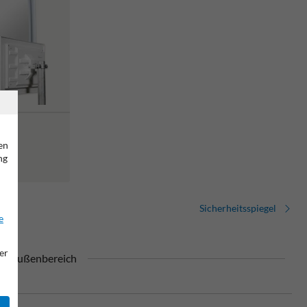
en
ng
Sicherheitsspiegel
e
er
den Außenbereich