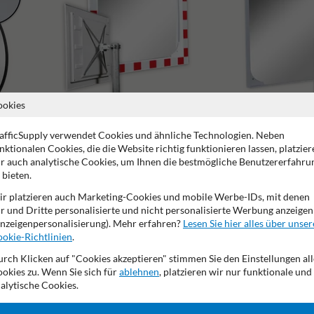
ookies
afficSupply verwendet Cookies und ähnliche Technologien. Neben
nktionalen Cookies, die die Website richtig funktionieren lassen, platzier
Außenbereichsspiegel
Lager und Produktion
r auch analytische Cookies, um Ihnen die bestmögliche Benutzererfahru
 bieten.
r platzieren auch Marketing-Cookies und mobile Werbe-IDs, mit denen
r und Dritte personalisierte und nicht personalisierte Werbung anzeigen
nzeigenpersonalisierung). Mehr erfahren?
Lesen Sie hier alles über unser
okie-Richtlinien
.
rch Klicken auf "Cookies akzeptieren" stimmen Sie den Einstellungen all
tellergarantie
resistent gegen Vandalismus
Geeignet für 
okies zu. Wenn Sie sich für
ablehnen
, platzieren wir nur funktionale und
alytische Cookies.