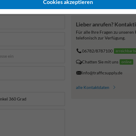
Cookies akzeptieren
.de
Lieber anrufen? Kontakti
Für alle Ihre Fragen zu unseren
telefonisch zur Verfügung.
06782/8787100
erreichbar b
Chatten Sie mit uns
online
info@trafficsupply.de
alle Kontaktdaten