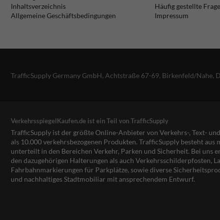
Inhaltsverzeichnis
Häufig gestellte Frag
Allgemeine Geschäftsbedingungen
Impressum
TrafficSupply Germany GmbH,
Achtstraße 67-69
,
Birkenfeld/Nahe, 
VerkehrsspiegelKaufen.de ist ein Teil von TrafficSupply
TrafficSupply ist der größte Online-Anbieter von Verkehrs-, Text- u
als 10.000 verkehrsbezogenen Produkten. TrafficSupply besteht au
unterteilt in den Bereichen Verkehr, Parken und Sicherheit. Bei uns e
den dazugehörigen Halterungen als auch Verkehrsschilderpfosten, La
Fahrbahnmarkierungen für Parkplätze, sowie diverse Sicherheitspro
und nachhaltiges Stadtmobiliar mit ansprechendem Entwurf.