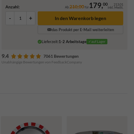
179,
00
213,01
210,00
Anzahl:
Ab
für
inkl. MwSt.
-
+
In den Warenkorb legen
das Produkt per E-Mail weiterleiten
Lieferzeit:
1-2 Arbeitstage
✓auf Lager
9.4
7061 Bewertungen
Unabhängige Bewertungen von FeedbackCompany