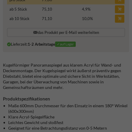
ab 5 Stück
75,10
4,9
%
ab 10 Stück
71,10
10,0
%
das Produkt per E-Mail weiterleiten
Lieferzeit:
1-2 Arbeitstage
✓auf Lager
Kugelförmiger Panoramaspiegel aus klarem Acryl für Wand- und
Deckenmontage. Der Kugelspiegel wirkt äußerst präventiv gegen
Diebstahl, bietet eine optimale und sichere Sicht in Werkstätten,
Garagen, bei der Überwachung von Maschinen sowie in
Gemeinschaftsräumen und mehr.
Produktspezifikationen
Maße
600mm
Durchmesser für den Einsatz in einem 180° Winkel
(600x300mm)
Klare Acryl-Spiegelfläche
Leichtes Gewicht und stoßfest
Geeignet für eine Betrachtungsdistanz von 0-5 Metern