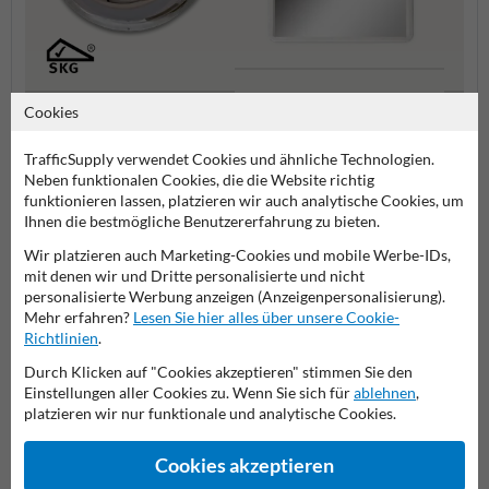
Innenbereichsspiegel
Cookies
Panoramaspiegel
Außen
TrafficSupply verwendet Cookies und ähnliche Technologien.
Neben funktionalen Cookies, die die Website richtig
Sicherheitsspiegel
funktionieren lassen, platzieren wir auch analytische Cookies, um
Ihnen die bestmögliche Benutzererfahrung zu bieten.
Wir platzieren auch Marketing-Cookies und mobile Werbe-IDs,
mit denen wir und Dritte personalisierte und nicht
Stellen Sie Ihre Frage an VerkehrsspiegelKaufen.de
personalisierte Werbung anzeigen (Anzeigenpersonalisierung).
Name*
Mehr erfahren?
Lesen Sie hier alles über unsere Cookie-
Richtlinien
.
Durch Klicken auf "Cookies akzeptieren" stimmen Sie den
Einstellungen aller Cookies zu. Wenn Sie sich für
ablehnen
,
Firmenname
platzieren wir nur funktionale und analytische Cookies.
Cookies akzeptieren