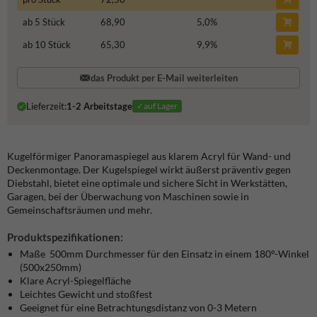
ab 5 Stück
68,90
5,0
%
ab 10 Stück
65,30
9,9
%
das Produkt per E-Mail weiterleiten
Lieferzeit:
1-2 Arbeitstage
✓auf Lager
Kugelförmiger Panoramaspiegel aus klarem Acryl für Wand- und
Deckenmontage. Der Kugelspiegel wirkt äußerst präventiv gegen
Diebstahl, bietet eine optimale und sichere Sicht in Werkstätten,
Garagen, bei der Überwachung von Maschinen sowie in
Gemeinschaftsräumen und mehr.
Produktspezifikationen:
Maße
500mm
Durchmesser für den Einsatz in einem 180°-Winkel
(500x250mm)
Klare Acryl-Spiegelfläche
Leichtes Gewicht und stoßfest
Geeignet für eine Betrachtungsdistanz von 0-3 Metern