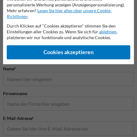
Panoramaspiegel
personalisierte Werbung anzeigen (Anzeigenpersonalisierung).
Mehr erfahren?
Lesen Sie hier alles über unsere Cookie-
Außen
Richtlinien
.
Durch Klicken auf "Cookies akzeptieren" stimmen Sie den
Einstellungen aller Cookies zu. Wenn Sie sich für
ablehnen
,
Sicherheitsspiegel
platzieren wir nur funktionale und analytische Cookies.
Cookies akzeptieren
Stellen Sie Ihre Frage an VerkehrsspiegelKaufen.de
Name*
Firmenname
E-Mail-Adresse*