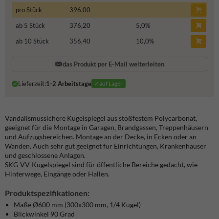
pro Stück
396,00
ab 5 Stück
376,20
5,0
%
ab 10 Stück
356,40
10,0
%
das Produkt per E-Mail weiterleiten
Lieferzeit:
1-2 Arbeitstage
✓auf Lager
Vandalismussichere Kugelspiegel aus stoßfestem Polycarbonat,
geeignet für die Montage in Garagen, Brandgassen, Treppenhäusern
und Aufzugsbereichen. Montage an der Decke, in Ecken oder an
Wänden. Auch sehr gut geeignet für Einrichtungen, Krankenhäuser
und geschlossene Anlagen.
SKG-VV-Kugelspiegel sind für öffentliche Bereiche gedacht, wie
Hinterwege, Eingänge oder Hallen.
Produktspezifikationen:
Maße Ø600 mm (300x300 mm, 1/4 Kugel)
Blickwinkel 90 Grad