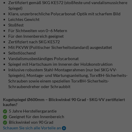
Zertifiziert gemäß SKG KE572 (stoßfeste und vandalismussichere
Spiegel)
Klare, unzerbrechliche Polycarbonat-Optik mit scharfem Bild
Leichtes Gewicht
Stoßfest
Für Sichtweiten von 0–6 Metern
Für den Innenbereich geeignet
Zertifiziert nach SKG KE572
Mit PKVW (Politischer Sicherheitsstandard) ausgestattet
Selbstlöschend
Vandalismusbeständiges Polycarbonat
Spiegel mit Hartschaum im Inneren der Holzkonstruktion
Inklusive robustem Stahl-Montagerahmen (nur bei SKG-VV-
Spiegeln), Montage- und Wartungsanleitung, Torx®H-Sicherheits-
Schrauben sowie einem speziellen Torx®H-Sicherheits-
Schraubendreher oder Schraubbit
Kugelspiegel Ø600mm – Blickwinkel 90 Grad - SKG-VV zertifiziert
kaufen?
5 Jahre Herstellergarantie
Geeignet für den Innenbereich
Blickwinkel von 90 Grad
Schauen Sie sich alle Vorteile an