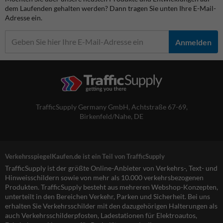
dem Laufenden gehalten werden? Dann tragen Sie unten Ihre E-Mail-
Adresse ein.
Anmelden
TrafficSupply Germany GmbH,
Achtstraße 67-69
,
Birkenfeld/Nahe, DE
VerkehrsspiegelKaufen.de ist ein Teil von TrafficSupply
TrafficSupply ist der größte Online-Anbieter von Verkehrs-, Text- und
Hinweisschildern sowie von mehr als 10.000 verkehrsbezogenen
Produkten. TrafficSupply besteht aus mehreren Webshop-Konzepten,
unterteilt in den Bereichen Verkehr, Parken und Sicherheit. Bei uns
erhalten Sie Verkehrsschilder mit den dazugehörigen Halterungen als
auch Verkehrsschilderpfosten, Ladestationen für Elektroautos,