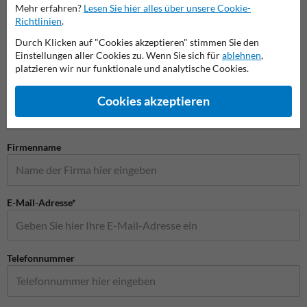
Mehr erfahren?
Lesen Sie hier alles über unsere Cookie-
Sicherheitsspiegel
Richtlinien
.
Durch Klicken auf "Cookies akzeptieren" stimmen Sie den
Einstellungen aller Cookies zu. Wenn Sie sich für
ablehnen
,
platzieren wir nur funktionale und analytische Cookies.
Stellen Sie Ihre Frage an VerkehrsspiegelKaufen.de
Name*
Cookies akzeptieren
Firmenname
E-Mail-Adresse*
Telefonnummer