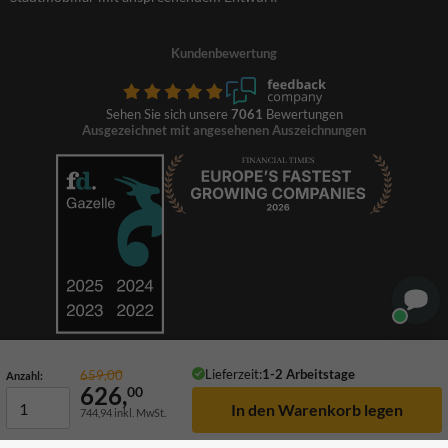
Kundenbewertung
Sehen Sie sich unsere
7061
Bewertungen
Ausgezeichnet mit angesehenen Auszeichnungen
Lieferzeit:
1-2 Arbeitstage
659,00
Anzahl:
626,
00
744,94
inkl. MwSt.
© 2026 TrafficSupply. Alle Rechte vorbehalten.