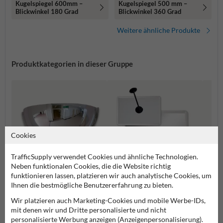
Kugelspiegel 600mm –
Kugelspiegel 500 mm –
Blickwinkel 180 Grad
Blickwinkel 360 Grad
Weitere ähnliche Produkte
Produktkategorien in dieser Gruppe
Cookies
TrafficSupply verwendet Cookies und ähnliche Technologien.
Neben funktionalen Cookies, die die Website richtig
funktionieren lassen, platzieren wir auch analytische Cookies, um
Ihnen die bestmögliche Benutzererfahrung zu bieten.
Innenbereichsspiegel
Panoramaspiegel
Außen
Wir platzieren auch Marketing-Cookies und mobile Werbe-IDs,
mit denen wir und Dritte personalisierte und nicht
personalisierte Werbung anzeigen (Anzeigenpersonalisierung).