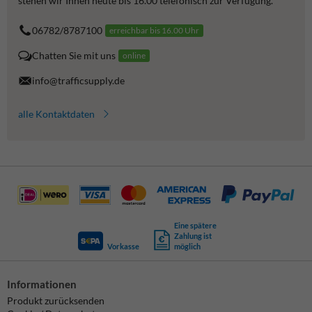
stehen wir Ihnen heute bis 16.00 telefonisch zur Verfügung.
06782/8787100
erreichbar bis 16.00 Uhr
Chatten Sie mit uns
online
info@trafficsupply.de
alle Kontaktdaten
Eine spätere
Zahlung ist
Vorkasse
möglich
Informationen
Produkt zurücksenden