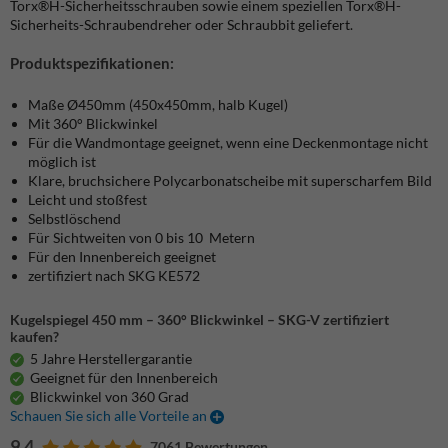
Torx®H-Sicherheitsschrauben sowie einem speziellen Torx®H-
Sicherheits-Schraubendreher oder Schraubbit geliefert.
Produktspezifikationen:
Maße Ø450mm (450x450mm, halb Kugel)
Mit 360° Blickwinkel
Für die Wandmontage geeignet, wenn eine Deckenmontage nicht
möglich ist
Klare, bruchsichere Polycarbonatscheibe mit superscharfem Bild
Leicht und stoßfest
Selbstlöschend
Für Sichtweiten von 0 bis 10 Metern
Für den Innenbereich geeignet
zertifiziert nach SKG KE572
Kugelspiegel 450 mm – 360° Blickwinkel – SKG-V zertifiziert
kaufen?
5 Jahre Herstellergarantie
Geeignet für den Innenbereich
Blickwinkel von 360 Grad
Schauen Sie sich alle Vorteile an
9.4
7061 Bewertungen