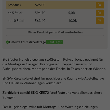
pro Stück
626,00
ab 5 Stück
594,70
5,0
%
ab 10 Stück
563,40
10,0
%
das Produkt per E-Mail weiterleiten
Lieferzeit:
1-2 Arbeitstage
✓auf Lager
Stoßfester Kugelspiegel aus stoßfestem Polycarbonat, geeignet für
die Montage in Garagen, Brandgassen, Treppenhäusern und
Aufzugsbereichen. Montage an der Decke, in Ecken oder an Wänden.
SKG-V-Kugelspiegel sind für geschlossene Räume wie Abstellgänge
und Hallen in Wohnanlagen konzipiert.
Zertifiziert gemäß SKG KE572 (stoßfeste und vandalismussichere
Spiegel).
Der Kugelspiegel wird mit Montage- und Wartungsanleitungen,