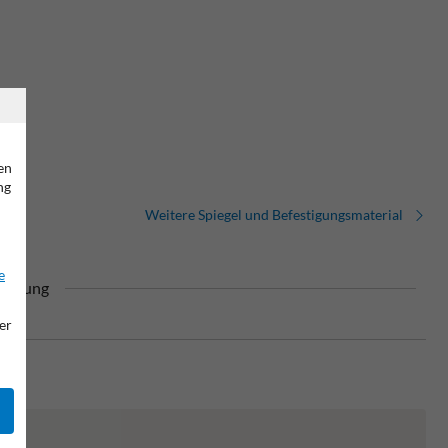
en
ng
Weitere Spiegel und Befestigungsmaterial
e
chnung
er