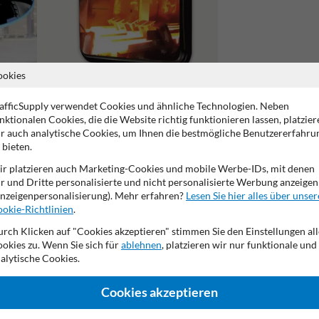
ookies
afficSupply verwendet Cookies und ähnliche Technologien. Neben
Hitzebeständige Spiegel
nktionalen Cookies, die die Website richtig funktionieren lassen, platzier
r auch analytische Cookies, um Ihnen die bestmögliche Benutzererfahru
 bieten.
r platzieren auch Marketing-Cookies und mobile Werbe-IDs, mit denen
r und Dritte personalisierte und nicht personalisierte Werbung anzeigen
nzeigenpersonalisierung). Mehr erfahren?
Lesen Sie hier alles über unser
Jahre Werksgarantie
99% Vandalismusresisten
CE-Kennzei
okie-Richtlinien
.
rch Klicken auf "Cookies akzeptieren" stimmen Sie den Einstellungen all
okies zu. Wenn Sie sich für
ablehnen
, platzieren wir nur funktionale und
alytische Cookies.
.de
Cookies akzeptieren
Kontaktieren Sie uns