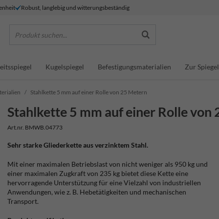
enheit
Robust, langlebig und witterungsbeständig
Produkt suchen...
eitsspiegel
Kugelspiegel
Befestigungsmaterialien
Zur Spiegel
erialien
Stahlkette 5 mm auf einer Rolle von 25 Metern
Stahlkette 5 mm auf einer Rolle von
Art.nr. BMWB.04773
Sehr starke Gliederkette aus verzinktem Stahl.
Mit einer maximalen Betriebslast von nicht weniger als 950 kg und
einer maximalen Zugkraft von 235 kg bietet diese Kette eine
hervorragende Unterstützung für eine Vielzahl von industriellen
Anwendungen, wie z. B. Hebetätigkeiten und mechanischen
Transport.