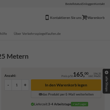
Bestellstatus
Einloggen
Kontakt
Kontaktieren Sie uns
Warenkorb
hilfe
Über Verkehrsspiegelfaufen.de
 25 Metern
165,
00
196,35
Anzahl:
Preis p/St
inkl. MwSt.
alle Shops
-
+
In den Warenkorb legen
das Produkt per E-Mail weiterleiten
Lieferzeit:
3-4 Arbeitstage
✓auf Lager