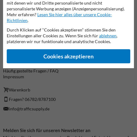
Informationen
mit denen wir und Dritte personalisierte und nicht
personalisierte Werbung anzeigen (Anzeigenpersonalisierung).
Produkt zurücksenden
Mehr erfahren?
Lesen Sie hier alles über unsere Cookie-
Cookie / Datenschutz
Richtlinien
.
Haftungsausschluss
Inhaltsverzeichnis
Durch Klicken auf "Cookies akzeptieren" stimmen Sie den
Allgemeine Geschäftsbedingungen
Einstellungen aller Cookies zu. Wenn Sie sich für
ablehnen
,
platzieren wir nur funktionale und analytische Cookies.
über TrafficSupply
Kontakt
Cookies akzeptieren
Über uns
Lieferzeiten
Häufig gestellte Fragen / FAQ
Impressum
Warenkorb
Fragen? 06782/8787100
info@trafficsupply.de
Melden Sie sich für unseren Newsletter an