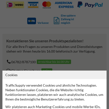
Eine spätere
Zahlung ist
Vorkasse
möglich
Kontaktieren Sie unseren Produktspezialisten!
Für alle Ihre Fragen zu unseren Produkten und Dienstleistungen
stehen wir Ihnen heute bis 16.00 telefonisch zur Verfügung.
06782/8787100
erreichbar bis 16.00 Uhr
Chatten Sie mit uns
online
Cookies
info@trafficsupply.de
TrafficSupply verwendet Cookies und ähnliche Technologien.
Neben funktionalen Cookies, die die Website richtig
alle Kontaktdaten
funktionieren lassen, platzieren wir auch analytische Cookies, um
Ihnen die bestmögliche Benutzererfahrung zu bieten.
Wir platzieren auch Marketing-Cookies und mobile Werbe-IDs,