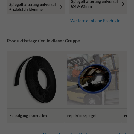
Spiegelhalterung universal
Spiegelhalterung universal
Ø48-90mm
+ Edelstahlklemme
Weitere ähnliche Produkte
Produktkategorien in dieser Gruppe
Befestigungsmaterialien
Inspektionsspiegel
Hitzeb