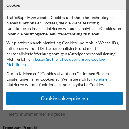
Weitere Spiegel und Befestigungsmaterial
Cookies
TrafficSupply verwendet Cookies und ähnliche Technologien.
Neben funktionalen Cookies, die die Website richtig
Stellen Sie Ihre Frage an VerkehrsspiegelKaufen.de
funktionieren lassen, platzieren wir auch analytische Cookies, um
Ihnen die bestmögliche Benutzererfahrung zu bieten.
Name*
Wir platzieren auch Marketing-Cookies und mobile Werbe-IDs,
mit denen wir und Dritte personalisierte und nicht
personalisierte Werbung anzeigen (Anzeigenpersonalisierung).
Firmenname
Mehr erfahren?
Lesen Sie hier alles über unsere Cookie-
Richtlinien
.
Durch Klicken auf "Cookies akzeptieren" stimmen Sie den
Einstellungen aller Cookies zu. Wenn Sie sich für
ablehnen
,
E-Mail-Adresse*
platzieren wir nur funktionale und analytische Cookies.
Cookies akzeptieren
Telefonnummer
Frage zum Produkt