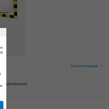
en
ng
Sicherheitsspiegel
e
den Außenbereich
er