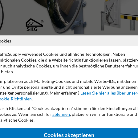
ookies
Lager und Produktion
afficSupply verwendet Cookies und ähnliche Technologien. Neben
Außenbereichsspiegel
nktionalen Cookies, die die Website richtig funktionieren lassen, platzier
r auch analytische Cookies, um Ihnen die bestmögliche Benutzererfahru
 bieten.
r platzieren auch Marketing-Cookies und mobile Werbe-IDs, mit denen
r und Dritte personalisierte und nicht personalisierte Werbung anzeigen
nzeigenpersonalisierung). Mehr erfahren?
Lesen Sie hier alles über unser
okie-Richtlinien
.
tellergarantie
resistent gegen Vandalismus
Geeignet für 
rch Klicken auf "Cookies akzeptieren" stimmen Sie den Einstellungen all
okies zu. Wenn Sie sich für
ablehnen
, platzieren wir nur funktionale und
alytische Cookies.
.de
Cookies akzeptieren