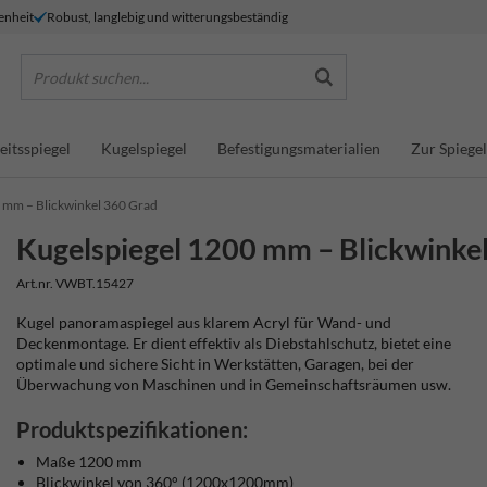
enheit
Robust, langlebig und witterungsbeständig
Produkt suchen...
eitsspiegel
Kugelspiegel
Befestigungsmaterialien
Zur Spiegel
 mm – Blickwinkel 360 Grad
Kugelspiegel 1200 mm – Blickwinke
Art.nr. VWBT.15427
Kugel panoramaspiegel aus klarem Acryl für Wand- und
Deckenmontage. Er dient effektiv als Diebstahlschutz, bietet eine
optimale und sichere Sicht in Werkstätten, Garagen, bei der
Überwachung von Maschinen und in Gemeinschaftsräumen usw.
Produktspezifikationen:
Maße 1200 mm
Blickwinkel von 360° (1200x1200mm)