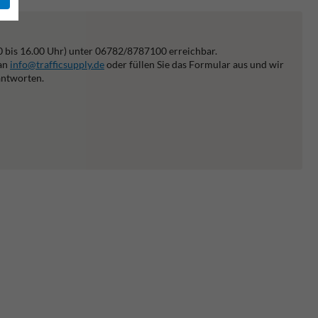
0 bis 16.00 Uhr) unter 06782/8787100 erreichbar.
 an
info@trafficsupply.de
oder füllen Sie das Formular aus und wir
antworten.