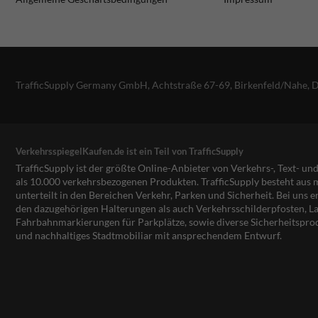
TrafficSupply Germany GmbH,
Achtstraße 67-69
,
Birkenfeld/Nahe, 
VerkehrsspiegelKaufen.de ist ein Teil von TrafficSupply
TrafficSupply ist der größte Online-Anbieter von Verkehrs-, Text- u
als 10.000 verkehrsbezogenen Produkten. TrafficSupply besteht au
unterteilt in den Bereichen Verkehr, Parken und Sicherheit. Bei uns e
den dazugehörigen Halterungen als auch Verkehrsschilderpfosten, La
Fahrbahnmarkierungen für Parkplätze, sowie diverse Sicherheitspro
und nachhaltiges Stadtmobiliar mit ansprechendem Entwurf.