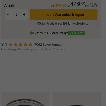
449,
00
534,31
499,00
Anzahl:
Ab
für
inkl. MwSt.
-
+
In den Warenkorb legen
das Produkt per E-Mail weiterleiten
Lieferzeit:
1-2 Arbeitstage
✓auf Lager
9.4
7062 Bewertungen
Unabhängige Bewertungen von FeedbackCompany