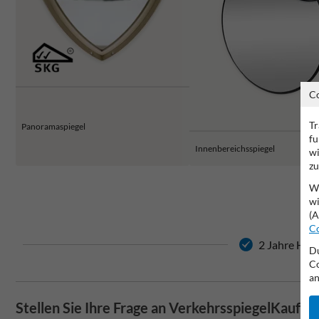
C
Tr
Panoramaspiegel
fu
Innenbereichsspiegel
wi
zu
Wi
wi
(A
Co
2 Jahre Hers
Du
Co
an
Stellen Sie Ihre Frage an VerkehrsspiegelKaufen