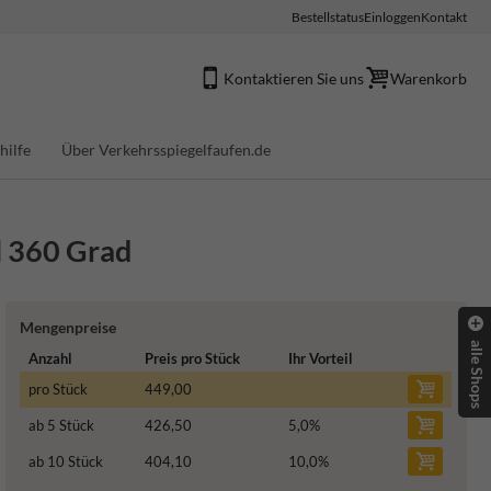
Bestellstatus
Einloggen
Kontakt
Kontaktieren Sie uns
Warenkorb
hilfe
Über Verkehrsspiegelfaufen.de
l 360 Grad
Mengenpreise
alle Shops
Anzahl
Preis pro Stück
Ihr Vorteil
pro Stück
449,00
ab 5 Stück
426,50
5,0
%
ab 10 Stück
404,10
10,0
%