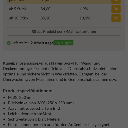
ab 5 Stück
84,60
4,9
%
ab 10 Stück
80,10
10,0
%
das Produkt per E-Mail weiterleiten
Lieferzeit:
1-2 Arbeitstage
✓auf Lager
Kugelpanoramaspiegel aus klarem Acryl für Wand- und
Deckenmontage. Er dient effektiv als Diebstahlschutz, bietet eine
optimale und sichere Sicht in Werkstätten, Garagen, bei der
Überwachung von Maschinen und in Gemeinschaftsräumen usw.
Produktspezifikationen:
Maße 250 mm
Blickwinkel von 360° (250 x 250 mm)
Acryl mit superscharfem Bild
Leicht, dennoch stoßfest
Sichtweite von 0 bis 3 Metern
Für den Innenbereich und für den Außenbereich geeignet