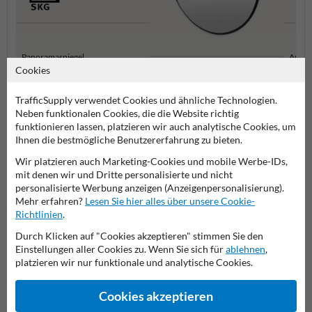
Panoramaspiegel
Außen
Cookies
Innenbereichsspiegel
TrafficSupply verwendet Cookies und ähnliche Technologien.
Neben funktionalen Cookies, die die Website richtig
Sicherheitsspiegel
funktionieren lassen, platzieren wir auch analytische Cookies, um
Ihnen die bestmögliche Benutzererfahrung zu bieten.
Wir platzieren auch Marketing-Cookies und mobile Werbe-IDs,
mit denen wir und Dritte personalisierte und nicht
Stellen Sie Ihre Frage an VerkehrsspiegelKaufen.de
personalisierte Werbung anzeigen (Anzeigenpersonalisierung).
Name*
Mehr erfahren?
Lesen Sie hier alles über unsere Cookie-
Richtlinien
.
Durch Klicken auf "Cookies akzeptieren" stimmen Sie den
Einstellungen aller Cookies zu. Wenn Sie sich für
ablehnen
,
Firmenname
platzieren wir nur funktionale und analytische Cookies.
Cookies akzeptieren
E-Mail-Adresse*