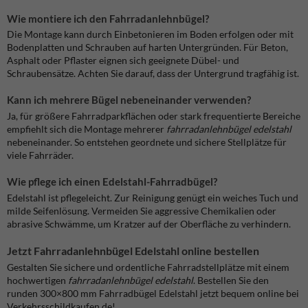
Wie montiere ich den Fahrradanlehnbügel?
Die Montage kann durch Einbetonieren im Boden erfolgen oder mit
Bodenplatten und Schrauben auf harten Untergründen. Für Beton,
Asphalt oder Pflaster eignen sich geeignete Dübel- und
Schraubensätze. Achten Sie darauf, dass der Untergrund tragfähig ist.
Kann ich mehrere Bügel nebeneinander verwenden?
Ja, für größere Fahrradparkflächen oder stark frequentierte Bereiche
empfiehlt sich die Montage mehrerer
fahrradanlehnbügel edelstahl
nebeneinander. So entstehen geordnete und sichere Stellplätze für
viele Fahrräder.
Wie pflege ich einen Edelstahl-Fahrradbügel?
Edelstahl ist pflegeleicht. Zur Reinigung genügt ein weiches Tuch und
milde Seifenlösung. Vermeiden Sie aggressive Chemikalien oder
abrasive Schwämme, um Kratzer auf der Oberfläche zu verhindern.
Jetzt Fahrradanlehnbügel Edelstahl online bestellen
Gestalten Sie sichere und ordentliche Fahrradstellplätze mit einem
hochwertigen
fahrradanlehnbügel edelstahl
. Bestellen Sie den
runden 300×800 mm Fahrradbügel Edelstahl jetzt bequem online bei
Verkehrsschildkaufen.de!