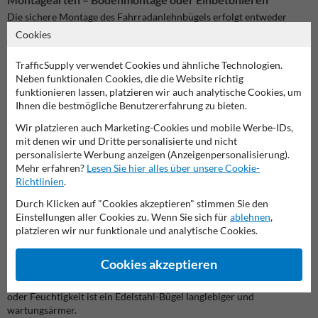
Die sichere Montage des Fahrradanlehnbügels erfolgt entweder
direkt im Boden durch Einbetonieren oder mit optionalen
Cookies
Bodenplatten (Ø120×5 mm) auf festen Untergründen wie Beton,
Asphalt oder Pflaster. Beide Methoden garantieren eine stabile
TrafficSupply verwendet Cookies und ähnliche Technologien.
Befestigung und verhindern das Kippen oder Herausreißen des
Neben funktionalen Cookies, die die Website richtig
Bügels.
funktionieren lassen, platzieren wir auch analytische Cookies, um
Ihnen die bestmögliche Benutzererfahrung zu bieten.
Häufige Fragen (FAQ)
Wir platzieren auch Marketing-Cookies und mobile Werbe-IDs,
Was ist der Unterschied zwischen Fahrradanlehnbügel und
mit denen wir und Dritte personalisierte und nicht
einfachem Fahrradständer?
personalisierte Werbung anzeigen (Anzeigenpersonalisierung).
Ein Fahrradanlehnbügel bietet eine stabile Haltemöglichkeit, an der
Mehr erfahren?
Lesen Sie hier alles über unsere Cookie-
Fahrräder sicher angeschlossen werden können – im Gegensatz zu
Richtlinien
.
einfachen Ständern, die nur das Rad abstützen. Durch das
Anschließen am Rahmen wird die Sicherheit erhöht und
Durch Klicken auf "Cookies akzeptieren" stimmen Sie den
Diebstahlrisiken reduziert.
Einstellungen aller Cookies zu. Wenn Sie sich für
ablehnen
,
platzieren wir nur funktionale und analytische Cookies.
Warum sollte ich einen Fahrradbügel aus Edelstahl wählen?
Edelstahl bietet eine deutlich höhere Beständigkeit gegen Korrosion
Cookies akzeptieren
und Umwelteinflüsse als normaler Baustahl. Insbesondere in
Außenbereichen oder bei häufigem Kontakt mit Wasser, Streusalz
oder Feuchtigkeit ist ein Edelstahl-Bügel langlebiger und
wartungsärmer.