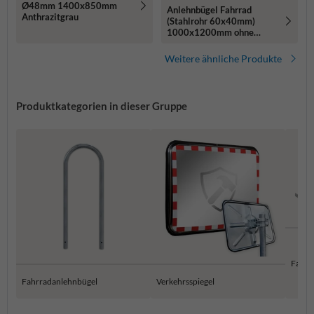
Ø48mm 1400x850mm
Anlehnbügel Fahrrad
Anthrazitgrau
(Stahlrohr 60x40mm)
1000x1200mm ohne
Querholm - zum
Einbetonieren
Weitere ähnliche Produkte
Produktkategorien in dieser Gruppe
Fahrr
Fahrradanlehnbügel
Verkehrsspiegel