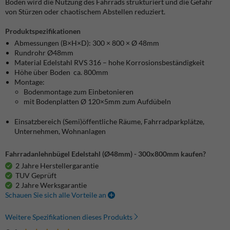
Boden wird die Nutzung des Fahrrads strukturiert und die Gefahr
von Stürzen oder chaotischem Abstellen reduziert.
Produktspezifikationen
Abmessungen (B×H×D): 300 × 800 × Ø 48mm
Rundrohr Ø48mm
Material Edelstahl RVS 316 – hohe Korrosionsbeständigkeit
Höhe über Boden ca. 800mm
Montage:
Bodenmontage zum Einbetonieren
mit Bodenplatten Ø 120×5mm zum Aufdübeln
Einsatzbereich (Semi)öffentliche Räume, Fahrradparkplätze,
Unternehmen, Wohnanlagen
Fahrradanlehnbügel Edelstahl (Ø48mm) - 300x800mm kaufen?
2 Jahre Herstellergarantie
TUV Geprüft
2 Jahre Werksgarantie
Schauen Sie sich alle Vorteile an
Weitere Spezifikationen dieses Produkts