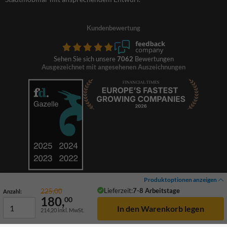
Kundenbewertung
Sehen Sie sich unsere
7062
Bewertungen
Ausgezeichnet mit angesehenen Auszeichnungen
Produktoptionen anzeigen
Lieferzeit:
7-8 Arbeitstage
225,00
Anzahl:
180,
00
214,20
inkl. MwSt.
© 2026 TrafficSupply. Alle Rechte vorbehalten.