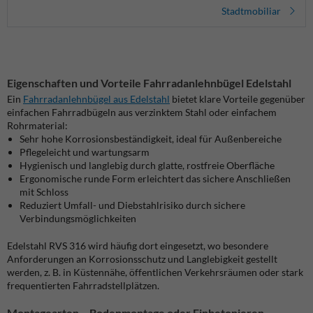
Stadtmobiliar
Eigenschaften und Vorteile Fahrradanlehnbügel Edelstahl
Ein
Fahrradanlehnbügel aus Edelstahl
bietet klare Vorteile gegenüber
einfachen Fahrradbügeln aus verzinktem Stahl oder einfachem
Rohrmaterial:
Sehr hohe Korrosionsbeständigkeit, ideal für Außenbereiche
Pflegeleicht und wartungsarm
Hygienisch und langlebig durch glatte, rostfreie Oberfläche
Ergonomische runde Form erleichtert das sichere Anschließen
mit Schloss
Reduziert Umfall- und Diebstahlrisiko durch sichere
Verbindungsmöglichkeiten
Edelstahl RVS 316 wird häufig dort eingesetzt, wo besondere
Anforderungen an Korrosionsschutz und Langlebigkeit gestellt
werden, z. B. in Küstennähe, öffentlichen Verkehrsräumen oder stark
frequentierten Fahrradstellplätzen.
Montagearten – Bodenmontage oder Einbetonieren