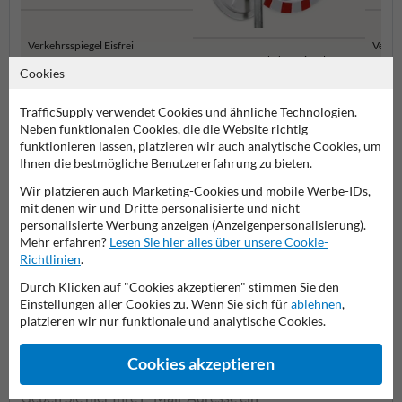
Verkehrsspiegel Eisfrei
Verkeh
Kunststoff Verkehrsspiegel
Cookies
TrafficSupply verwendet Cookies und ähnliche Technologien.
Verkehrsspiegel
Neben funktionalen Cookies, die die Website richtig
funktionieren lassen, platzieren wir auch analytische Cookies, um
Ihnen die bestmögliche Benutzererfahrung zu bieten.
Wir platzieren auch Marketing-Cookies und mobile Werbe-IDs,
Stellen Sie Ihre Frage an VerkehrsspiegelKaufen.de
mit denen wir und Dritte personalisierte und nicht
Name*
personalisierte Werbung anzeigen (Anzeigenpersonalisierung).
Mehr erfahren?
Lesen Sie hier alles über unsere Cookie-
Richtlinien
.
Durch Klicken auf "Cookies akzeptieren" stimmen Sie den
Firmenname
Einstellungen aller Cookies zu. Wenn Sie sich für
ablehnen
,
platzieren wir nur funktionale und analytische Cookies.
Cookies akzeptieren
E-Mail-Adresse*