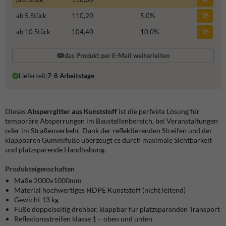
ab 5 Stück
110,20
5,0
%
ab 10 Stück
104,40
10,0
%
das Produkt per E-Mail weiterleiten
Lieferzeit:
7-8 Arbeitstage
Dieses
Absperrgitter aus Kunststoff
ist die perfekte Lösung für
temporäre Absperrungen im Baustellenbereich, bei Veranstaltungen
oder im Straßenverkehr. Dank der reflektierenden Streifen und der
klappbaren Gummifüße überzeugt es durch maximale Sichtbarkeit
und platzsparende Handhabung.
Produkteigenschaften
Maße 2000x1000mm
Material hochwertiges HDPE Kunststoff (nicht leitend)
Gewicht 13 kg
Füße doppelseitig drehbar, klappbar für platzsparenden Transport
Reflexionsstreifen klasse 1 – oben und unten