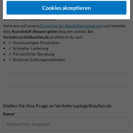
uns gerne für ein individuelles Angebot.
Cookies akzeptieren
Kunststoff Absperrgitter kaufen bei
Verkehrsschildkaufen.de
Vertraue auf unsere
Expertise für Baustellensicherung
und bestelle
dein
Kunststoff Absperrgitter
bequem online. Bei
Verkehrsschildkaufen.de
profitierst du von:
✓ Hochwertigen Produkten
✓ Schneller Lieferung
✓ Persönlicher Beratung
✓ Sicheren Zahlungsmethoden
Stellen Sie Ihre Frage an VerkehrsspiegelKaufen.de
Name*