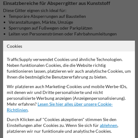
Einsatzbereiche für Absperrgitter aus Kunststoff
Diese Gitter eignen sich ideal für:
Temporäre Absperrungen auf Baustellen
Veranstaltungen, Märkte, Umzüge
Sperrungen auf Fußwegen oder Parkplätzen
Leiten von Personenströmen oder Fahrbahnumleitungen
Dank des geringen Gewichts lassen sie sich leicht aufstellen und
Cookies
schnell abbauen. Die drehbaren Gummifüße ermöglichen
platzsparendes Stapeln und Transportieren.
TrafficSupply verwendet Cookies und ähnliche Technologien.
Neben funktionalen Cookies, die die Website richtig
Häufige Fragen (FAQ)
funktionieren lassen, platzieren wir auch analytische Cookies, um
Ist das Gitter wetterfest?
Ihnen die bestmögliche Benutzererfahrung zu bieten.
Ja, das verwendete HDPE-Material ist UV-beständig, rostfrei und
Wir platzieren auch Marketing-Cookies und mobile Werbe-IDs,
widerstandsfähig gegen Feuchtigkeit.
mit denen wir und Dritte personalisierte und nicht
personalisierte Werbung anzeigen (Anzeigenpersonalisierung).
Können die Gitter miteinander verbunden werden?
Mehr erfahren?
Lesen Sie hier alles über unsere Cookie-
Ja, die seitlichen Verbindungsmechanismen erlauben das Koppeln
Richtlinien
.
mehrerer Elemente zu durchgehenden Barrieren.
Durch Klicken auf "Cookies akzeptieren" stimmen Sie den
Einstellungen aller Cookies zu. Wenn Sie sich für
ablehnen
,
Gibt es Ersatzteile wie Füße oder Reflexionsstreifen?
platzieren wir nur funktionale und analytische Cookies.
Einzelteile sind über unseren Kundenservice erhältlich. Kontaktiere