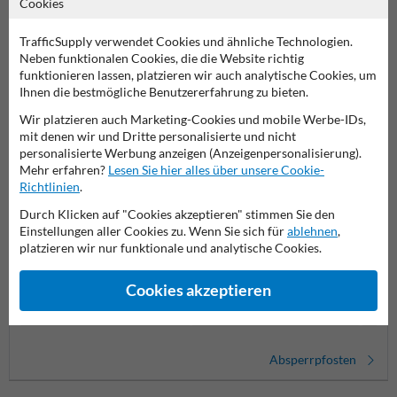
Cookies
TrafficSupply verwendet Cookies und ähnliche Technologien.
Neben funktionalen Cookies, die die Website richtig
funktionieren lassen, platzieren wir auch analytische Cookies, um
Ihnen die bestmögliche Benutzererfahrung zu bieten.
Wir platzieren auch Marketing-Cookies und mobile Werbe-IDs,
mit denen wir und Dritte personalisierte und nicht
personalisierte Werbung anzeigen (Anzeigenpersonalisierung).
Mehr erfahren?
Lesen Sie hier alles über unsere Cookie-
Richtlinien
.
Durch Klicken auf "Cookies akzeptieren" stimmen Sie den
Einstellungen aller Cookies zu. Wenn Sie sich für
ablehnen
,
platzieren wir nur funktionale und analytische Cookies.
Absper
Flexible Poller
Cookies akzeptieren
Versenkbare Poller
Absperrpfosten