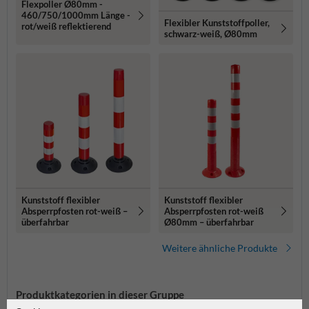
Flexpoller Ø80mm -
460/750/1000mm Länge -
Flexibler Kunststoffpoller,
rot/weiß reflektierend
schwarz-weiß, Ø80mm
Kunststoff flexibler
Kunststoff flexibler
Absperrpfosten rot-weiß –
Absperrpfosten rot-weiß
überfahrbar
Ø80mm – überfahrbar
Weitere ähnliche Produkte
Produktkategorien in dieser Gruppe