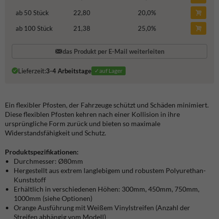
ab 50 Stück
22,80
20,0
%
ab 100 Stück
21,38
25,0
%
das Produkt per E-Mail weiterleiten
Lieferzeit:
3-4 Arbeitstage
✓auf Lager
Ein flexibler Pfosten, der Fahrzeuge schützt und Schäden minimiert.
Diese flexiblen Pfosten kehren nach einer Kollision in ihre
ursprüngliche Form zurück und bieten so maximale
Widerstandsfähigkeit und Schutz.
Produktspezifikationen:
Durchmesser: Ø80mm
Hergestellt aus extrem langlebigem und robustem Polyurethan-
Kunststoff
Erhältlich in verschiedenen Höhen: 300mm, 450mm, 750mm,
1000mm (siehe Optionen)
Orange Ausführung mit Weißem Vinylstreifen (Anzahl der
Streifen abhängig vom Modell)