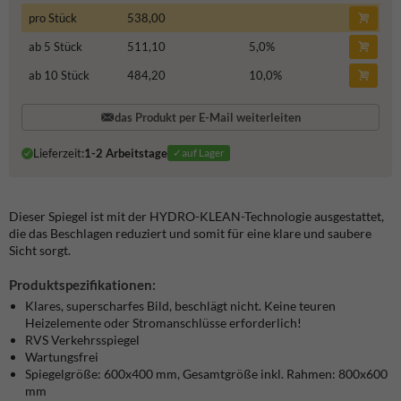
pro Stück
538,00
ab 5 Stück
511,10
5,0
%
ab 10 Stück
484,20
10,0
%
das Produkt per E-Mail weiterleiten
Lieferzeit:
1-2 Arbeitstage
✓auf Lager
Dieser Spiegel ist mit der HYDRO-KLEAN-Technologie ausgestattet,
die das Beschlagen reduziert und somit für eine klare und saubere
Sicht sorgt.
Produktspezifikationen:
Klares, superscharfes Bild, beschlägt nicht. Keine teuren
Heizelemente oder Stromanschlüsse erforderlich!
RVS Verkehrsspiegel
Wartungsfrei
Spiegelgröße: 600x400 mm,
Gesamtgröße inkl. Rahmen:
800x600
mm