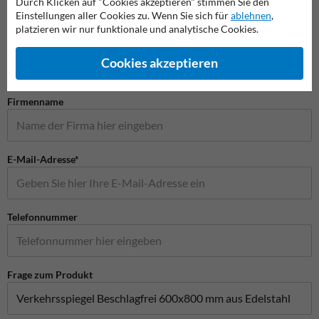
Durch Klicken auf "Cookies akzeptieren" stimmen Sie den
Einstellungen aller Cookies zu. Wenn Sie sich für
ablehnen
,
Stellen Sie Ihre Frage an VerkehrsspiegelKaufen.de
platzieren wir nur funktionale und analytische Cookies.
Name*
Cookies akzeptieren
Firmenname
E-Mail-Adresse*
Telefonnummer
Frage zum Produkt