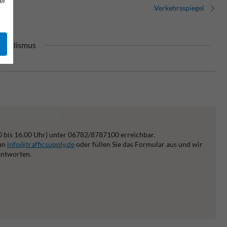
er
Verkehrsspiegel
andalismus
0 bis 16.00 Uhr) unter 06782/8787100 erreichbar.
 an
info@trafficsupply.de
oder füllen Sie das Formular aus und wir
antworten.