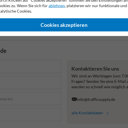
rch Klicken auf "Cookies akzeptieren" stimmen Sie den Einstellungen all
okies zu. Wenn Sie sich für
ablehnen
, platzieren wir nur funktionale und
alytische Cookies.
Cookies akzeptieren
e Herstellergarantie
Anti-Kondensation
resistent gegen V
.de
Kontaktieren Sie uns
Wir sind an Werktagen (von 7.0
Fragen? Senden Sie eine E-Mail
werden so schnell wie möglich 
info@trafficsupply.de
alle Kontaktdaten