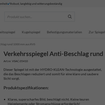
enheit
Robust, langlebig und witterungsbeständig
Produkt suchen...
eitsspiegel
Kugelspiegel
Befestigungsmaterialien
Zur Spiegel
schlag rund 1000 mm aus RVS
Verkehrsspiegel Anti-Beschlag run
Art.nr. VSAC.05410
Dieser Spiegel ist mit der HYDRO-KLEAN-Technologie ausgestattet,
die das Beschlagen reduziert und somit für eine klare und saubere
Sicht sorgt.
Produktspezifikationen:
Klares, superscharfes Bild, beschlägt nicht. Keine teuren
Heizelemente oder Stromanschlüsse erforderlich!