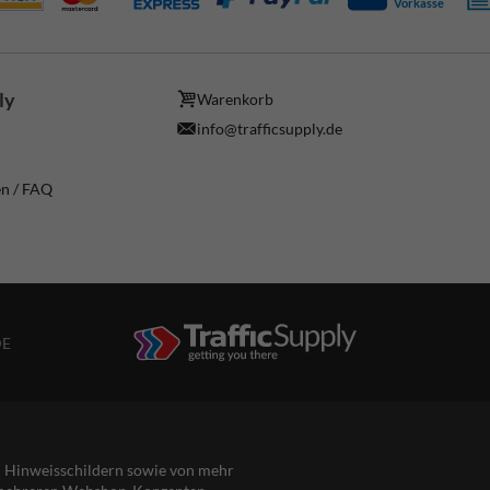
Vorkasse
ly
Warenkorb
info@trafficsupply.de
en / FAQ
DE
nd Hinweisschildern sowie von mehr