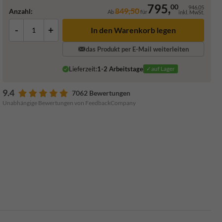
795,
00
946,05
849,50
Anzahl:
Ab
für
inkl. MwSt.
-
+
In den Warenkorb legen
das Produkt per E-Mail weiterleiten
Lieferzeit:
1-2 Arbeitstage
✓auf Lager
9.4
7062 Bewertungen
Unabhängige Bewertungen von FeedbackCompany