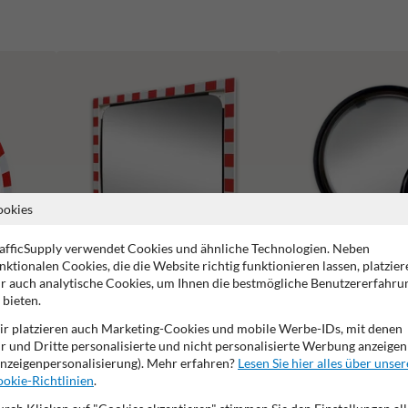
ookies
afficSupply verwendet Cookies und ähnliche Technologien. Neben
nktionalen Cookies, die die Website richtig funktionieren lassen, platzier
r auch analytische Cookies, um Ihnen die bestmögliche Benutzererfahru
 bieten.
r platzieren auch Marketing-Cookies und mobile Werbe-IDs, mit denen
Verkehrsspiegel Edelstahl
Verkehrsspiegel 180 Gra
r und Dritte personalisierte und nicht personalisierte Werbung anzeigen
nzeigenpersonalisierung). Mehr erfahren?
Lesen Sie hier alles über unser
okie-Richtlinien
.