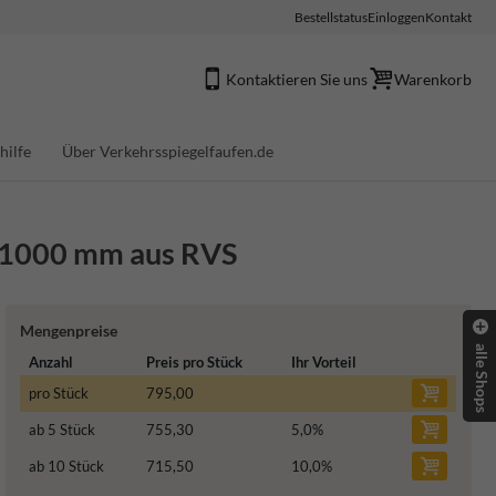
Bestellstatus
Einloggen
Kontakt
Kontaktieren Sie uns
Warenkorb
hilfe
Über Verkehrsspiegelfaufen.de
d 1000 mm aus RVS
Mengenpreise
alle Shops
Anzahl
Preis pro Stück
Ihr Vorteil
pro Stück
795,00
ab 5 Stück
755,30
5,0
%
ab 10 Stück
715,50
10,0
%