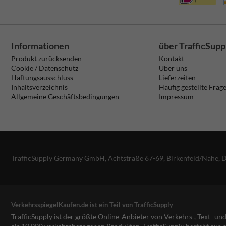
Informationen
über TrafficSupp
Produkt zurücksenden
Kontakt
Cookie / Datenschutz
Über uns
Haftungsausschluss
Lieferzeiten
Inhaltsverzeichnis
Häufig gestellte Frag
Allgemeine Geschäftsbedingungen
Impressum
TrafficSupply Germany GmbH,
Achtstraße 67-69
,
Birkenfeld/Nahe, 
VerkehrsspiegelKaufen.de ist ein Teil von TrafficSupply
TrafficSupply ist der größte Online-Anbieter von Verkehrs-, Text- u