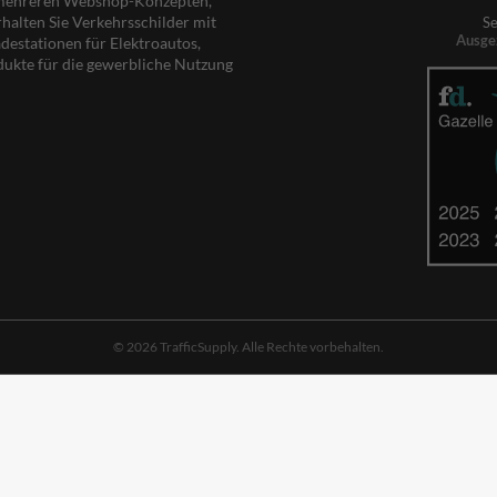
s mehreren Webshop-Konzepten,
rhalten Sie Verkehrsschilder mit
Se
Ausge
destationen für Elektroautos,
dukte für die gewerbliche Nutzung
© 2026 TrafficSupply. Alle Rechte vorbehalten.