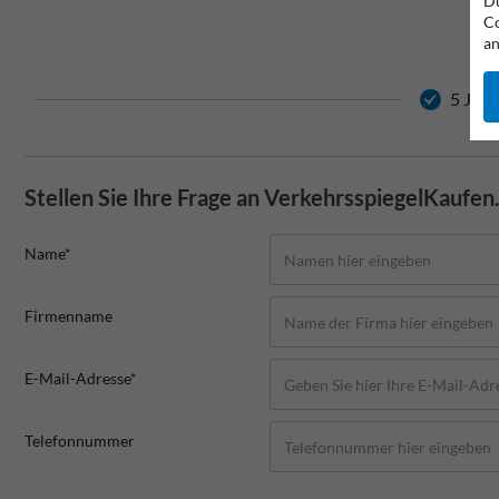
Du
Co
an
5 Jahr
Stellen Sie Ihre Frage an VerkehrsspiegelKaufen
Name*
Firmenname
E-Mail-Adresse*
Telefonnummer