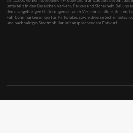
als 10.000 verkehrsbezogenen Produkten. TrafficSupply besteht au
unterteilt in den Bereichen Verkehr, Parken und Sicherheit. Bei uns e
den dazugehörigen Halterungen als auch Verkehrsschilderpfosten, La
Fahrbahnmarkierungen für Parkplätze, sowie diverse Sicherheitspro
und nachhaltiges Stadtmobiliar mit ansprechendem Entwurf.