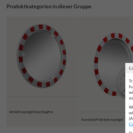
Produktkategorien in dieser Gruppe
C
Tr
fu
wi
zu
Wi
Verkehrsspiegel beschlagfrei
wi
(A
Kunststoff Verkehrsspiegel
Co