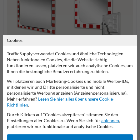
Cookies
Verkehrsspiegel Edelstahl
Kunststoff Verkehrsspiegel
Verke
TrafficSupply verwendet Cookies und ähnliche Technologien.
Neben funktionalen Cookies, die die Website richtig
funktionieren lassen, platzieren wir auch analytische Cookies, um
Verkehrsspiegel
Ihnen die bestmögliche Benutzererfahrung zu bieten.
Wir platzieren auch Marketing-Cookies und mobile Werbe-IDs,
mit denen wir und Dritte personalisierte und nicht
personalisierte Werbung anzeigen (Anzeigenpersonalisierung).
Stellen Sie Ihre Frage an VerkehrsspiegelKaufen.de
Mehr erfahren?
Lesen Sie hier alles über unsere Cookie-
Richtlinien
.
Name*
Durch Klicken auf "Cookies akzeptieren" stimmen Sie den
Einstellungen aller Cookies zu. Wenn Sie sich für
ablehnen
,
platzieren wir nur funktionale und analytische Cookies.
Firmenname