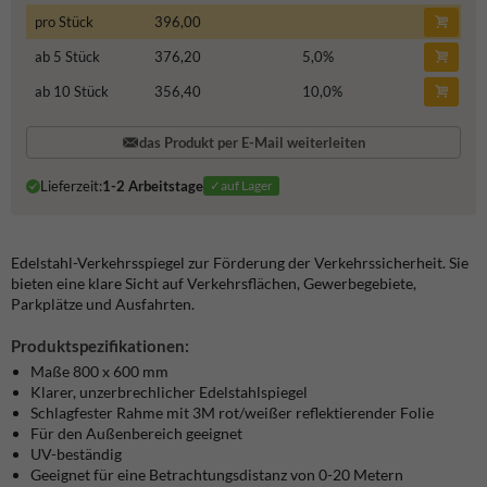
pro Stück
396,00
ab 5 Stück
376,20
5,0
%
ab 10 Stück
356,40
10,0
%
das Produkt per E-Mail weiterleiten
Lieferzeit:
1-2 Arbeitstage
✓auf Lager
Edelstahl-Verkehrsspiegel zur Förderung der Verkehrssicherheit. Sie
bieten eine klare Sicht auf Verkehrsflächen, Gewerbegebiete,
Parkplätze und Ausfahrten.
Produktspezifikationen:
Maße 800 x 600 mm
Klarer, unzerbrechlicher Edelstahlspiegel
Schlagfester Rahme
mit 3M rot/weißer reflektierender Folie
Für den Außenbereich geeignet
UV-beständig
Geeignet für eine Betrachtungsdistanz von 0-20 Metern