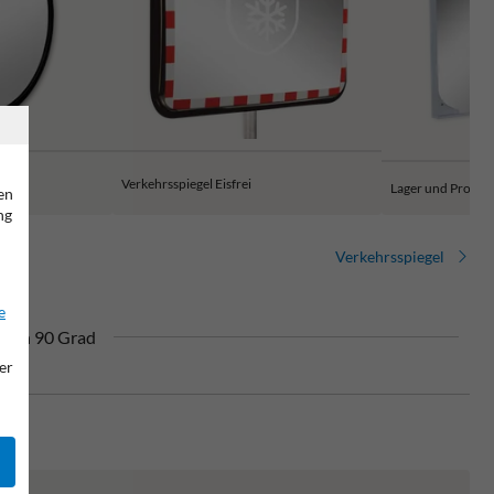
rei
Verkehrsspiegel Eisfrei
Lager und Produk
en
ng
Verkehrsspiegel
e
l von 90 Grad
er