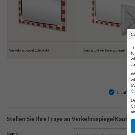
C
Tr
Verkehrsspiegel Edelstahl
Kunststoff Verkehrsspiegel
fu
wi
zu
Wi
wi
(A
Co
5 Jahre 
Du
Co
an
Stellen Sie Ihre Frage an VerkehrsspiegelKaufen
Name*