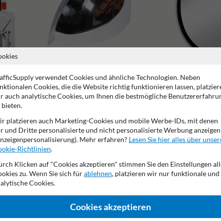
ookies
afficSupply verwendet Cookies und ähnliche Technologien. Neben
Verkehrsspiegel 180 Grad
Verkehrsspiegel beschlagf
nktionalen Cookies, die die Website richtig funktionieren lassen, platzier
r auch analytische Cookies, um Ihnen die bestmögliche Benutzererfahru
 bieten.
r platzieren auch Marketing-Cookies und mobile Werbe-IDs, mit denen
r und Dritte personalisierte und nicht personalisierte Werbung anzeigen
nzeigenpersonalisierung). Mehr erfahren?
Lesen Sie hier alles über unser
okie-Richtlinien
.
Herstellergarantie
resistent gegen Vandalismus
Blickwinke
rch Klicken auf "Cookies akzeptieren" stimmen Sie den Einstellungen all
okies zu. Wenn Sie sich für
ablehnen
, platzieren wir nur funktionale und
alytische Cookies.
.de
Cookies akzeptieren