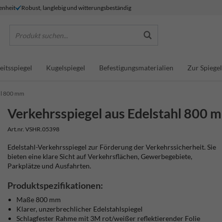
enheit
Robust, langlebig und witterungsbeständig
Produkt suchen...
eitsspiegel
Kugelspiegel
Befestigungsmaterialien
Zur Spiegel
hl 800 mm
Verkehrsspiegel aus Edelstahl 800 
Art.nr. VSHR.05398
Edelstahl-Verkehrsspiegel zur Förderung der Verkehrssicherheit. Sie
bieten eine klare Sicht auf Verkehrsflächen, Gewerbegebiete,
Parkplätze und Ausfahrten.
Produktspezifikationen:
Maße 800 mm
Klarer, unzerbrechlicher Edelstahlspiegel
Schlagfester Rahme
mit 3M rot/weißer reflektierender Folie