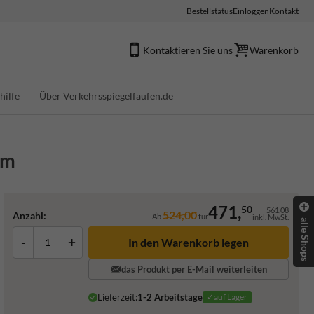
Bestellstatus
Einloggen
Kontakt
Kontaktieren Sie uns
Warenkorb
hilfe
Über Verkehrsspiegelfaufen.de
mm
471,
50
561,08
524,00
Anzahl:
Ab
für
inkl. MwSt.
alle Shops
-
+
In den Warenkorb legen
das Produkt per E-Mail weiterleiten
Lieferzeit:
1-2 Arbeitstage
✓auf Lager