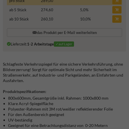
pro Stück
289,00
ab 5 Stück
274,60
5,0
%
ab 10 Stück
260,10
10,0
%
das Produkt per E-Mail weiterleiten
Lieferzeit:
1-2 Arbeitstage
✓auf Lager
Schlagfeste Verkehrsspiegel für eine sichere Verkehrsführung, ohne
Bildverzerrung! Sorgt für optimale Sicht und mehr Sicherheit im
Straßenverkehr, auf Industrie- und Parkgeländen, an Einfahrten und
Ausfahrten.
Produktspezifikationen:
800x600mm, Gesamtgröße inkl. Rahmen: 1000x800 mm
Klare Acryl-Spiegelfläche
Polyester-Rahmen mit 3M rot/weißer reflektierender Folie
Für den Außenbereich geeignet
UV-beständig
Geeignet für eine Betrachtungsdistanz von
0-20
Metern