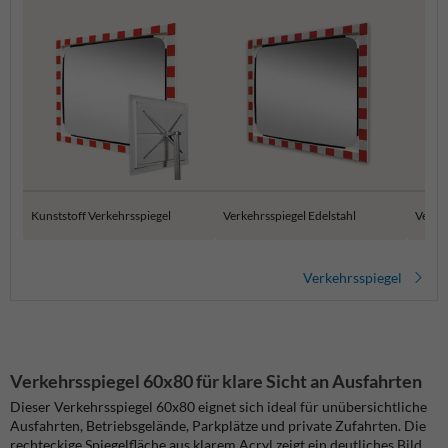
Kunststoff Verkehrsspiegel
Verkehrsspiegel Edelstahl
Verke
Verkehrsspiegel
Verkehrsspiegel 60x80 für klare Sicht an Ausfahrten
Dieser Verkehrsspiegel 60x80 eignet sich ideal für unübersichtliche
Ausfahrten, Betriebsgelände, Parkplätze und private Zufahrten. Die
rechteckige Spiegelfläche aus klarem Acryl zeigt ein deutliches Bild