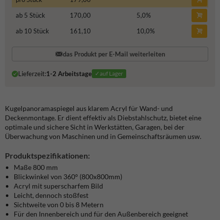
ab 5 Stück
170,00
5,0
%
ab 10 Stück
161,10
10,0
%
das Produkt per E-Mail weiterleiten
Lieferzeit:
1-2 Arbeitstage
✓auf Lager
Kugelpanoramaspiegel aus klarem Acryl für Wand- und
Deckenmontage. Er dient effektiv als Diebstahlschutz, bietet eine
optimale und sichere Sicht in Werkstätten, Garagen, bei der
Überwachung von Maschinen und in Gemeinschaftsräumen usw.
Produktspezifikationen:
Maße 800 mm
Blickwinkel von 360° (800x800mm)
Acryl mit superscharfem Bild
Leicht, dennoch stoßfest
Sichtweite von 0 bis 8 Metern
Für den Innenbereich und für den Außenbereich geeignet