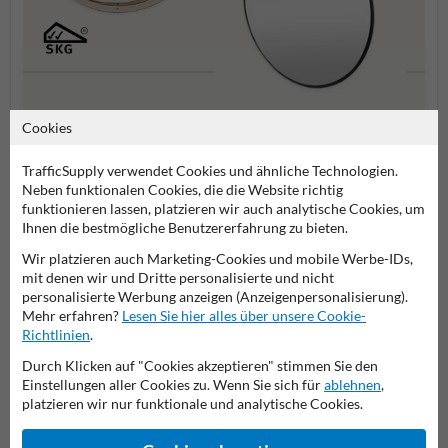
Panoramaspiegel
Außen
Cookies
Innenbereichsspiegel
TrafficSupply verwendet Cookies und ähnliche Technologien.
Neben funktionalen Cookies, die die Website richtig
Sicherheitsspiegel
funktionieren lassen, platzieren wir auch analytische Cookies, um
Ihnen die bestmögliche Benutzererfahrung zu bieten.
Wir platzieren auch Marketing-Cookies und mobile Werbe-IDs,
mit denen wir und Dritte personalisierte und nicht
Stellen Sie Ihre Frage an VerkehrsspiegelKaufen.de
personalisierte Werbung anzeigen (Anzeigenpersonalisierung).
Mehr erfahren?
Lesen Sie hier alles über unsere Cookie-
Name*
Richtlinien
.
Durch Klicken auf "Cookies akzeptieren" stimmen Sie den
Einstellungen aller Cookies zu. Wenn Sie sich für
ablehnen
,
platzieren wir nur funktionale und analytische Cookies.
Firmenname