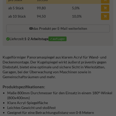
ab 5 Stück
99,80
5,0
%
ab 10 Stück
94,50
10,0
%
das Produkt per E-Mail weiterleiten
Lieferzeit:
1-2 Arbeitstage
✓auf Lager
Kugelförmiger Panoramaspiegel aus klarem Acryl für Wand- und
Deckenmontage. Der Kugelspiegel wirkt äußerst präventiv gegen
Diebstahl, bietet eine optimale und sichere Sicht in Werkstätten,
Garagen, bei der Überwachung von Maschinen sowie in
Gemeinschaftsräumen und mehr.
Produktspezifikationen:
Maße
800mm
Durchmesser für den Einsatz in einem 180°-Winkel
(800x400mm)
Klare Acryl-Spiegelfläche
Leichtes Gewicht und stoßfest
Geeignet für eine Betrachtungsdistanz von 0-8 Metern