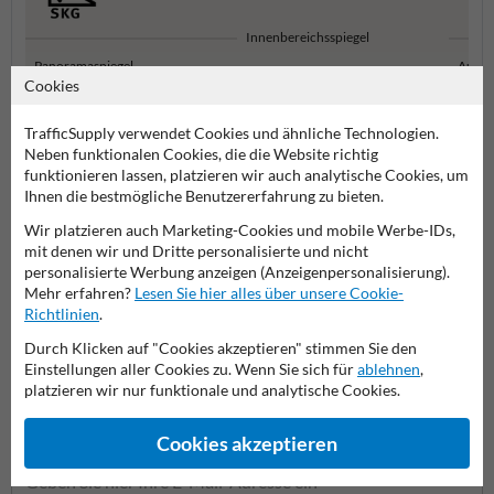
Innenbereichsspiegel
Panoramaspiegel
Außen
Cookies
TrafficSupply verwendet Cookies und ähnliche Technologien.
Sicherheitsspiegel
Neben funktionalen Cookies, die die Website richtig
funktionieren lassen, platzieren wir auch analytische Cookies, um
Ihnen die bestmögliche Benutzererfahrung zu bieten.
Wir platzieren auch Marketing-Cookies und mobile Werbe-IDs,
Stellen Sie Ihre Frage an VerkehrsspiegelKaufen.de
mit denen wir und Dritte personalisierte und nicht
Name*
personalisierte Werbung anzeigen (Anzeigenpersonalisierung).
Mehr erfahren?
Lesen Sie hier alles über unsere Cookie-
Richtlinien
.
Durch Klicken auf "Cookies akzeptieren" stimmen Sie den
Firmenname
Einstellungen aller Cookies zu. Wenn Sie sich für
ablehnen
,
platzieren wir nur funktionale und analytische Cookies.
Cookies akzeptieren
E-Mail-Adresse*