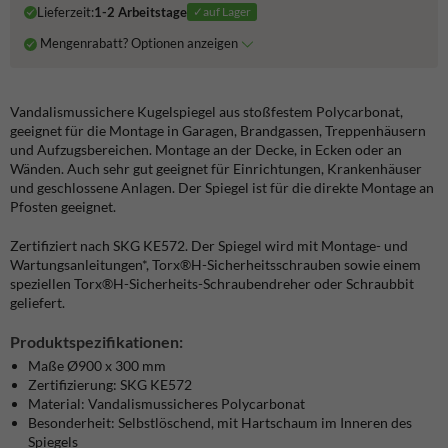
Lieferzeit:
1-2 Arbeitstage
✓auf Lager
Mengenrabatt? Optionen anzeigen
Vandalismussichere Kugelspiegel aus stoßfestem Polycarbonat,
geeignet für die Montage in Garagen, Brandgassen, Treppenhäusern
und Aufzugsbereichen. Montage an der Decke, in Ecken oder an
Wänden. Auch sehr gut geeignet für Einrichtungen, Krankenhäuser
und geschlossene Anlagen. Der Spiegel ist für die direkte Montage an
Pfosten geeignet.
Zertifiziert nach SKG KE572. Der Spiegel wird mit Montage- und
Wartungsanleitungen*, Torx®H-Sicherheitsschrauben sowie einem
speziellen Torx®H-Sicherheits-Schraubendreher oder Schraubbit
geliefert.
Produktspezifikationen:
Maße Ø900 x 300 mm
Zertifizierung: SKG KE572
Material: Vandalismussicheres Polycarbonat
Besonderheit: Selbstlöschend, mit Hartschaum im Inneren des
Spiegels