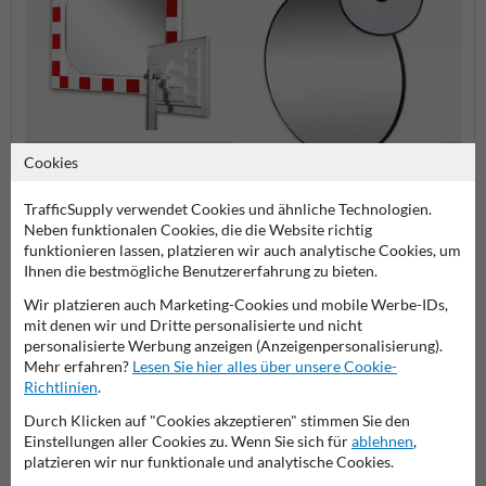
Cookies
Außenbereichsspiegel
Panor
TrafficSupply verwendet Cookies und ähnliche Technologien.
Innenbereichsspiegel
Neben funktionalen Cookies, die die Website richtig
funktionieren lassen, platzieren wir auch analytische Cookies, um
Ihnen die bestmögliche Benutzererfahrung zu bieten.
Sicherheitsspiegel
Wir platzieren auch Marketing-Cookies und mobile Werbe-IDs,
mit denen wir und Dritte personalisierte und nicht
personalisierte Werbung anzeigen (Anzeigenpersonalisierung).
Mehr erfahren?
Lesen Sie hier alles über unsere Cookie-
Stellen Sie Ihre Frage an VerkehrsspiegelKaufen.de
Richtlinien
.
Name*
Durch Klicken auf "Cookies akzeptieren" stimmen Sie den
Einstellungen aller Cookies zu. Wenn Sie sich für
ablehnen
,
platzieren wir nur funktionale und analytische Cookies.