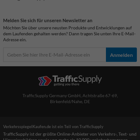
Melden Sie sich für unseren Newsletter an
Möchten Sie über unsere neusten Produkte und Entwicklungen auf
dem Laufenden gehalten werden? Dann tragen Sie unten Ihre E-Mail-
Adresse ein.
Anmelden
TrafficSupply Germany GmbH,
Achtstraße 67-69
,
Birkenfeld/Nahe, DE
VerkehrsspiegelKaufen.de ist ein Teil von TrafficSupply
TrafficSupply ist der größte Online-Anbieter von Verkehrs-, Text- und
Hinweisschildern sowie von mehr als 10.000 verkehrsbezogenen