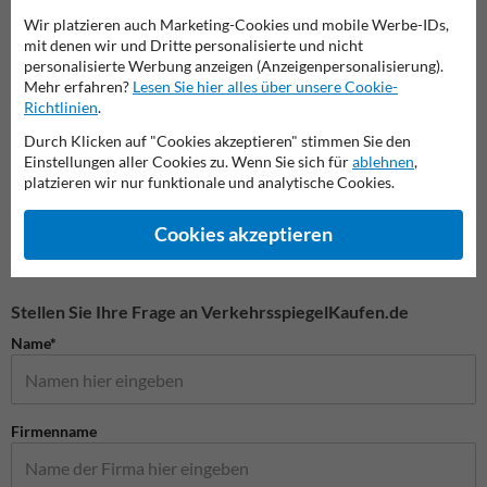
Wir platzieren auch Marketing-Cookies und mobile Werbe-IDs,
mit denen wir und Dritte personalisierte und nicht
personalisierte Werbung anzeigen (Anzeigenpersonalisierung).
Absperrpfosten mit Kette
Mehr erfahren?
Lesen Sie hier alles über unsere Cookie-
Flexible Poller
Richtlinien
.
Durch Klicken auf "Cookies akzeptieren" stimmen Sie den
Versen
Einstellungen aller Cookies zu. Wenn Sie sich für
ablehnen
,
platzieren wir nur funktionale und analytische Cookies.
Absperrpfosten
Cookies akzeptieren
Stellen Sie Ihre Frage an VerkehrsspiegelKaufen.de
Name*
Firmenname