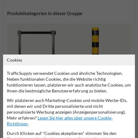
Produktkategorien in dieser Gruppe
Cookies
TrafficSupply verwendet Cookies und ähnliche Technologien.
Neben funktionalen Cookies, die die Website richtig
funktionieren lassen, platzieren wir auch analytische Cookies, um
Ihnen die bestmögliche Benutzererfahrung zu bieten.
Gurtpfosten
Rammschutzpoller
Ramms
Wir platzieren auch Marketing-Cookies und mobile Werbe-IDs,
mit denen wir und Dritte personalisierte und nicht
Rammschutz
personalisierte Werbung anzeigen (Anzeigenpersonalisierung).
Mehr erfahren?
Lesen Sie hier alles über unsere Cookie-
Richtlinien
.
Durch Klicken auf "Cookies akzeptieren" stimmen Sie den
Stellen Sie Ihre Frage an VerkehrsspiegelKaufen.de