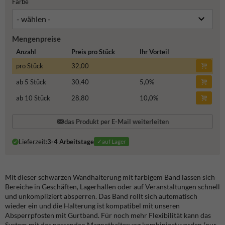
Farbe
Mengenpreise
Anzahl
Preis pro Stück
Ihr Vorteil
pro Stück
32,00
ab 5 Stück
30,40
5,0
%
ab 10 Stück
28,80
10,0
%
das Produkt per E-Mail weiterleiten
Lieferzeit:
3-4 Arbeitstage
✓auf Lager
Mit dieser schwarzen Wandhalterung mit farbigem Band lassen sich
Bereiche in Geschäften, Lagerhallen oder auf Veranstaltungen schnell
und unkompliziert absperren. Das Band rollt sich automatisch
wieder ein und die Halterung ist kompatibel mit unseren
Absperrpfosten mit Gurtband. Für noch mehr Flexibilität kann das
System mit der passenden Magnethalterung kombiniert werden (nur