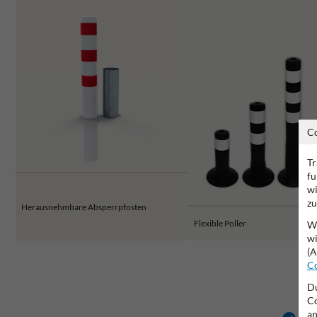
C
Tr
fu
wi
zu
Herausnehmbare Absperrpfosten
Flexible Poller
Wi
wi
(A
Co
Du
Co
an