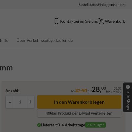
Bestellstatus
Einloggen
Kontakt
Kontaktieren Sie uns
Warenkorb
hilfe
Über Verkehrsspiegelfaufen.de
60mm
28,
00
33,32
32,50
Anzahl:
Ab
für
inkl. MwSt.
alle Shops
-
+
In den Warenkorb legen
das Produkt per E-Mail weiterleiten
Lieferzeit:
3-4 Arbeitstage
✓auf Lager