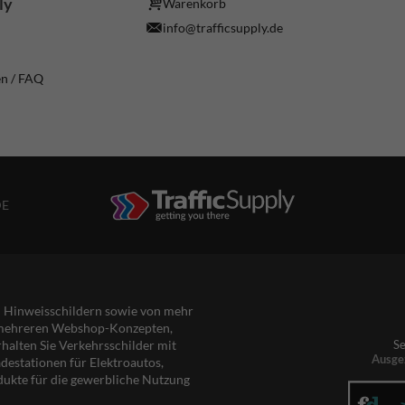
ly
Warenkorb
info@trafficsupply.de
en / FAQ
DE
nd Hinweisschildern sowie von mehr
s mehreren Webshop-Konzepten,
rhalten Sie Verkehrsschilder mit
Se
Ausge
destationen für Elektroautos,
dukte für die gewerbliche Nutzung