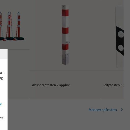
en
ng
Absperrpfosten klappbar
Leitpfosten Kunst
e
Absperrpfosten
er