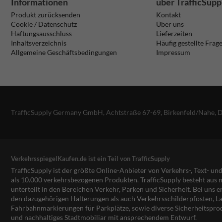
Informationen
über TrafficSupp
Produkt zurücksenden
Kontakt
Cookie / Datenschutz
Über uns
Haftungsausschluss
Lieferzeiten
Inhaltsverzeichnis
Häufig gestellte Frag
Allgemeine Geschäftsbedingungen
Impressum
TrafficSupply Germany GmbH,
Achtstraße 67-69
,
Birkenfeld/Nahe, 
VerkehrsspiegelKaufen.de ist ein Teil von TrafficSupply
TrafficSupply ist der größte Online-Anbieter von Verkehrs-, Text- u
als 10.000 verkehrsbezogenen Produkten. TrafficSupply besteht au
unterteilt in den Bereichen Verkehr, Parken und Sicherheit. Bei uns e
den dazugehörigen Halterungen als auch Verkehrsschilderpfosten, La
Fahrbahnmarkierungen für Parkplätze, sowie diverse Sicherheitspro
und nachhaltiges Stadtmobiliar mit ansprechendem Entwurf.