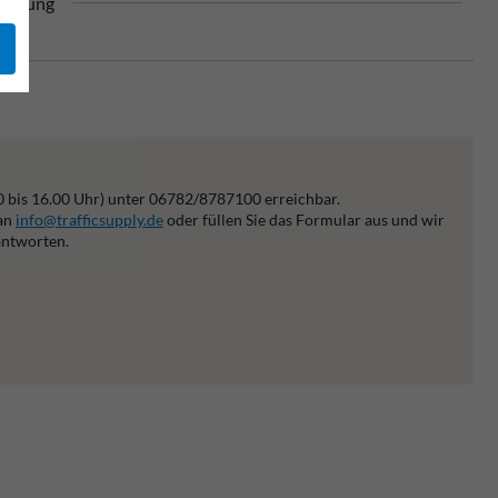
chnung
0 bis 16.00 Uhr) unter 06782/8787100 erreichbar.
 an
info@trafficsupply.de
oder füllen Sie das Formular aus und wir
antworten.