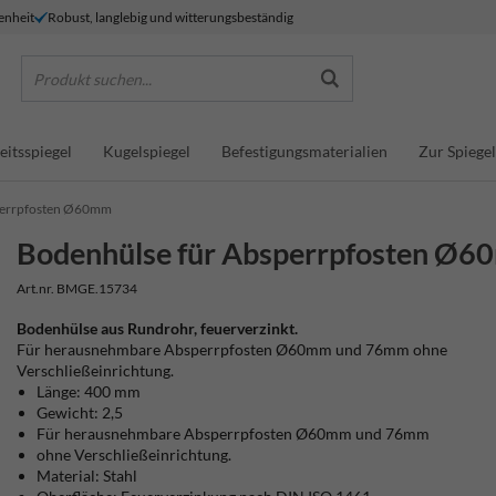
enheit
Robust, langlebig und witterungsbeständig
Produkt suchen...
eitsspiegel
Kugelspiegel
Befestigungsmaterialien
Zur Spiegel
perrpfosten Ø60mm
Bodenhülse für Absperrpfosten Ø
Art.nr. BMGE.15734
Bodenhülse aus Rundrohr, feuerverzinkt.
Für herausnehmbare Absperrpfosten Ø60mm und 76mm ohne
Verschließeinrichtung.
Länge: 400 mm
Gewicht: 2,5
Für herausnehmbare Absperrpfosten Ø60mm und 76mm
ohne Verschließeinrichtung.
Material: Stahl