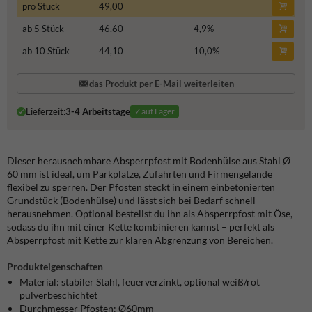
pro Stück
49,00
ab 5 Stück
46,60
4,9
%
ab 10 Stück
44,10
10,0
%
das Produkt per E-Mail weiterleiten
Lieferzeit:
3-4 Arbeitstage
✓auf Lager
Dieser herausnehmbare Absperrpfost mit Bodenhülse aus Stahl Ø
60 mm ist ideal, um Parkplätze, Zufahrten und Firmengelände
flexibel zu sperren. Der Pfosten steckt in einem einbetonierten
Grundstück (Bodenhülse) und lässt sich bei Bedarf schnell
herausnehmen. Optional bestellst du ihn als Absperrpfost mit Öse,
sodass du ihn mit einer Kette kombinieren kannst – perfekt als
Absperrpfost mit Kette zur klaren Abgrenzung von Bereichen.
Produkteigenschaften
Material: stabiler Stahl, feuerverzinkt, optional weiß/rot
pulverbeschichtet
Durchmesser Pfosten: Ø60mm