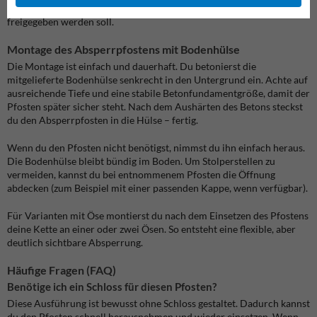
abzusperren. Die Kette lässt sich schnell aushängen, wenn die Fläche
freigegeben werden soll.
Montage des Absperrpfostens mit Bodenhülse
Die Montage ist einfach und dauerhaft. Du betonierst die
mitgelieferte Bodenhülse senkrecht in den Untergrund ein. Achte auf
ausreichende Tiefe und eine stabile Betonfundamentgröße, damit der
Pfosten später sicher steht. Nach dem Aushärten des Betons steckst
du den Absperrpfosten in die Hülse – fertig.
Wenn du den Pfosten nicht benötigst, nimmst du ihn einfach heraus.
Die Bodenhülse bleibt bündig im Boden. Um Stolperstellen zu
vermeiden, kannst du bei entnommenem Pfosten die Öffnung
abdecken (zum Beispiel mit einer passenden Kappe, wenn verfügbar).
Für Varianten mit Öse montierst du nach dem Einsetzen des Pfostens
deine Kette an einer oder zwei Ösen. So entsteht eine flexible, aber
deutlich sichtbare Absperrung.
Häufige Fragen (FAQ)
Benötige ich ein Schloss für diesen Pfosten?
Diese Ausführung ist bewusst ohne Schloss gestaltet. Dadurch kannst
du den Pfosten schnell herausnehmen und wieder einsetzen. Wenn