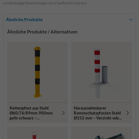
Unabhängige Bewertungen von FeedbackCompany
Ähnliche Produkte
Ähnliche Produkte / Alternativen
Kettenpfost aus Stahl
Herausnehmbarer
Ø60/76/89mm 900mm
Rammschutzpfosten Stahl
gelb-schwarz –
Ø152 mm – Verzinkt oder
Bodenmontage
Rot/Weiß