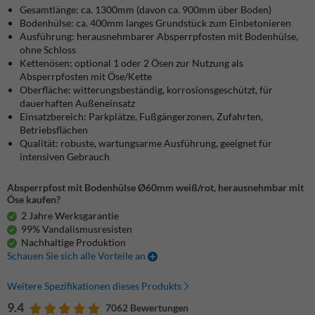
Gesamtlänge: ca. 1300mm (davon ca. 900mm über Boden)
Bodenhülse: ca. 400mm langes Grundstück zum Einbetonieren
Ausführung: herausnehmbarer Absperrpfosten mit Bodenhülse,
ohne Schloss
Kettenösen: optional 1 oder 2 Ösen zur Nutzung als
Absperrpfosten mit Öse/Kette
Oberfläche: witterungsbeständig, korrosionsgeschützt, für
dauerhaften Außeneinsatz
Einsatzbereich: Parkplätze, Fußgängerzonen, Zufahrten,
Betriebsflächen
Qualität: robuste, wartungsarme Ausführung, geeignet für
intensiven Gebrauch
Absperrpfost mit Bodenhülse Ø60mm weiß/rot, herausnehmbar mit
Öse kaufen?
2 Jahre Werksgarantie
99% Vandalismusresisten
Nachhaltige Produktion
Schauen Sie sich alle Vorteile an
Weitere Spezifikationen dieses Produkts
9.4
7062 Bewertungen