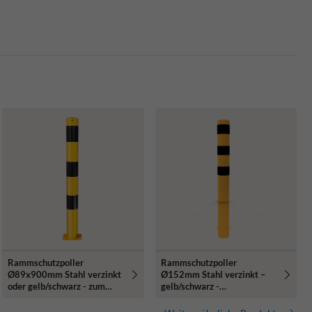
Rammschutzpoller
Rammschutzpoller
Ø89x900mm Stahl verzinkt
Ø152mm Stahl verzinkt –
oder gelb/schwarz - zum
gelb/schwarz -
Aufdübeln
1200/1500/2000mm - mit
Bodenanker