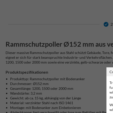
2
Rammschutzpoller Ø152 mm aus ver
Dieser massive Rammschutzpoller aus Stahl schützt Gebäude, Tore
eignet er sich für stark beanspruchte Industrie- und Verkehrsfläche
1200, 1500 oder 2000 mm sowie eine verzinkte, gelb-schwarze oder
C
Produktspezifikationen
Produkttyp: Rammschutzpoller mit Bodenanker
Tr
Durchmesser: Ø152 mm
fu
Gesamtlänge: 1200, 1500 oder 2000 mm
wi
Wandstärke: 3,2 mm
zu
Gewicht: ab ca. 15 kg, abhängig von der Länge
Material: verzinkter Stahl nach ISO 1461
Wi
Montage: mit Bodenanker zum Einbetonieren
wi
Abdeckkappe: fest verschweißt oder lose zum Befüllen mit Beton