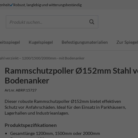
enheit
Robust, langlebig und witterungsbeständig
Produkt suchen...
eitsspiegel
Kugelspiegel
Befestigungsmaterialien
Zur Spiegel
hl verzinkt – 1200/1500/2000mm - mit Bodenanker
Rammschutzpoller Ø152mm Stahl v
Bodenanker
Art.nr. ABRP.15727
Dieser robuste Rammschutzpoller Ø152mm bietet effektiven
Schutz vor Anfahrschäden. Ideal für den Einsatz in Parkhäusern,
Lagerhallen und Industrieanlagen.
Produktspezifikationen
Gesamtlänge 1200mm, 1500mm oder 2000mm