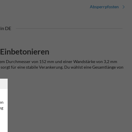
Absperrpfosten
in DE
Einbetonieren
einem Durchmesser von 152 mm und einer Wandstärke von 3,2 mm
 sorgt für eine stabile Verankerung. Du wählst eine Gesamtlänge von
en
ng