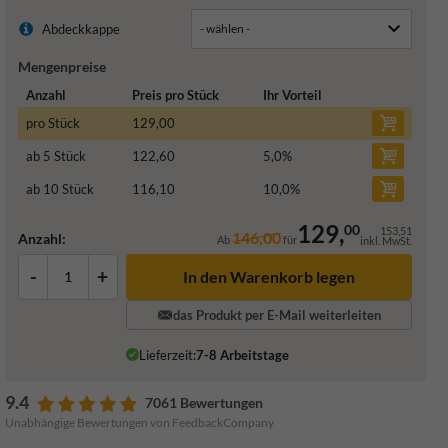
Abdeckkappe
Mengenpreise
Anzahl
Preis pro Stück
Ihr Vorteil
pro Stück
129,00
ab 5 Stück
122,60
5,0
%
ab 10 Stück
116,10
10,0
%
129,
00
153,51
146,00
Anzahl:
Ab
für
inkl. MwSt.
-
+
In den Warenkorb legen
das Produkt per E-Mail weiterleiten
Lieferzeit:
7-8 Arbeitstage
9.4
7061 Bewertungen
Unabhängige Bewertungen von FeedbackCompany