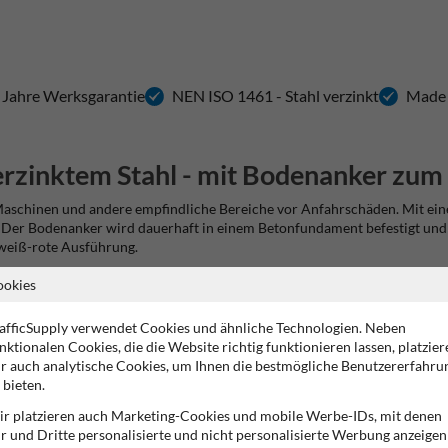
 Jahre Werksgarantie
NEN ISO 1461 - Stahl verzinkt
Made 
zinktem Stahl - mit Bodenanker zum 
, Maschinen und andere empfindliche Bereiche vor Anfahrschäden. Mit 
n. Der Bodenanker wird dauerhaft in einem Betonfundament befestigt und
 weiß-rote Ausführung.
ookies
afficSupply verwendet Cookies und ähnliche Technologien. Neben
nktionalen Cookies, die die Website richtig funktionieren lassen, platzier
r auch analytische Cookies, um Ihnen die bestmögliche Benutzererfahru
 bieten.
r platzieren auch Marketing-Cookies und mobile Werbe-IDs, mit denen
r und Dritte personalisierte und nicht personalisierte Werbung anzeigen