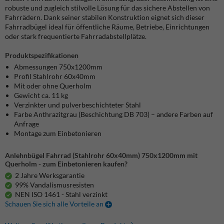
robuste und zugleich stilvolle Lösung für das sichere Abstellen von
Fahrrädern. Dank seiner stabilen Konstruktion eignet sich dieser
Fahrradbügel ideal für öffentliche Räume, Betriebe, Einrichtungen
oder stark frequentierte Fahrradabstellplätze.
Produktspezifikationen
Abmessungen 750x1200mm
Profil Stahlrohr 60x40mm
Mit oder ohne Querholm
Gewicht ca. 11 kg
Verzinkter und pulverbeschichteter Stahl
Farbe Anthrazitgrau (Beschichtung DB 703) – andere Farben auf
Anfrage
Montage zum Einbetonieren
Anlehnbügel Fahrrad (Stahlrohr 60x40mm) 750x1200mm mit
Querholm - zum Einbetonieren kaufen?
2 Jahre Werksgarantie
99% Vandalismusresisten
NEN ISO 1461 - Stahl verzinkt
Schauen Sie sich alle Vorteile an