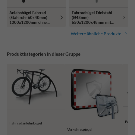
Anlehnbügel Fahrrad
Fahrradbügel Edelstahl
(Stahlrohr 60x40mm)
(Ø48mm)
1000x1200mm ohne
650x1200x48mm mit
Querholm - zum
Querholm - zum
Einbetonieren
Einbetonieren
Weitere ähnliche Produkte
Produktkategorien in dieser Gruppe
Fahrr
Fahrradanlehnbügel
Verkehrsspiegel