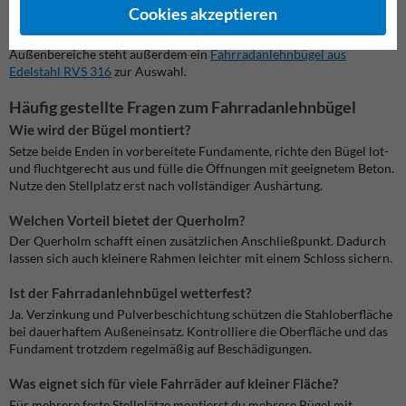
Die zusätzliche Pulverbeschichtung verleiht dem Bügel eine ruhige,
Cookies akzeptieren
moderne Optik. Bevorzugst du eine runde Form, wähle den
Fahrradbügel aus Rundrohr Ø48 mm
. Für besonders anspruchsvolle
Außenbereiche steht außerdem ein
Fahrradanlehnbügel aus
Edelstahl RVS 316
zur Auswahl.
Häufig gestellte Fragen zum Fahrradanlehnbügel
Wie wird der Bügel montiert?
Setze beide Enden in vorbereitete Fundamente, richte den Bügel lot-
und fluchtgerecht aus und fülle die Öffnungen mit geeignetem Beton.
Nutze den Stellplatz erst nach vollständiger Aushärtung.
Welchen Vorteil bietet der Querholm?
Der Querholm schafft einen zusätzlichen Anschließpunkt. Dadurch
lassen sich auch kleinere Rahmen leichter mit einem Schloss sichern.
Ist der Fahrradanlehnbügel wetterfest?
Ja. Verzinkung und Pulverbeschichtung schützen die Stahloberfläche
bei dauerhaftem Außeneinsatz. Kontrolliere die Oberfläche und das
Fundament trotzdem regelmäßig auf Beschädigungen.
Was eignet sich für viele Fahrräder auf kleiner Fläche?
Für mehrere feste Stellplätze montierst du mehrere Bügel mit