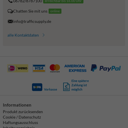
06782/8787100
erreichbar bis 16.00 Uhr
Chatten Sie mit uns
online
info@trafficsupply.de
alle Kontaktdaten
Eine spätere
Zahlung ist
Vorkasse
möglich
Informationen
Produkt zurücksenden
Cookie / Datenschutz
Haftungsausschluss
Inhaltsverzeichnis