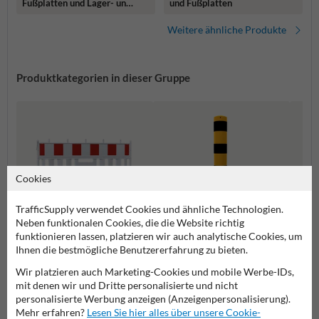
und Fußplatten
Fußplatten und Lager- und
Transportpalette
Weitere ähnliche Produkte
Produktkategorien in dieser Gruppe
Cookies
TrafficSupply verwendet Cookies und ähnliche Technologien.
Neben funktionalen Cookies, die die Website richtig
funktionieren lassen, platzieren wir auch analytische Cookies, um
Ihnen die bestmögliche Benutzererfahrung zu bieten.
Absperrschrankengitter
Rammschutzpoller
Ramms
Wir platzieren auch Marketing-Cookies und mobile Werbe-IDs,
mit denen wir und Dritte personalisierte und nicht
personalisierte Werbung anzeigen (Anzeigenpersonalisierung).
Rammschutz
Mehr erfahren?
Lesen Sie hier alles über unsere Cookie-