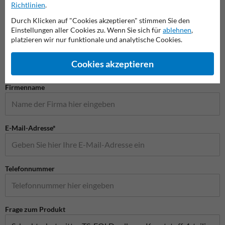
Richtlinien
.
Durch Klicken auf "Cookies akzeptieren" stimmen Sie den
Einstellungen aller Cookies zu. Wenn Sie sich für
ablehnen
,
Stellen Sie Ihre Frage an VerkehrsspiegelKaufen.de
platzieren wir nur funktionale und analytische Cookies.
Name*
Cookies akzeptieren
Firmenname
E-Mail-Adresse*
Telefonnummer
Frage zum Produkt