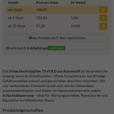
Anzahl
Preis pro Stück
Ihr Vorteil
pro Stück
108,00
ab 5 Stück
102,60
5,0
%
ab 10 Stück
97,20
10,0
%
das Produkt per E-Mail weiterleiten
Lieferzeit:
3-4 Arbeitstage
✓auf Lager
Das
Schachtschutzgitter TS-FOLD aus Kunststoff
ist die praktische
Lösung, wenn du Arbeitsstellen, offene Schächte oder kurzfristige
Gefahrenstellen schnell und gut sichtbar absichern möchtest. Die
vier verbundenen Elemente lassen sich wie ein Akkordeon
auseinanderklappen und bilden im Handumdrehen eine stabile
Schachtabsperrung
– ideal für Wartungsarbeiten, Reparaturen und
Baustellen im öffentlichen Raum.
Produkteigenschaften