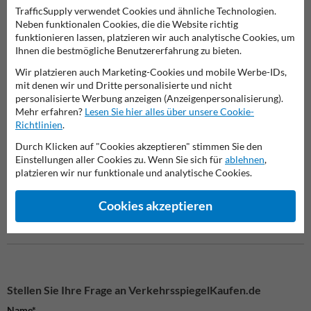
TrafficSupply verwendet Cookies und ähnliche Technologien.
Neben funktionalen Cookies, die die Website richtig
Verbotsschilder
Privatgrundstück Schilder
Spielp
funktionieren lassen, platzieren wir auch analytische Cookies, um
Ihnen die bestmögliche Benutzererfahrung zu bieten.
Schilder
Wir platzieren auch Marketing-Cookies und mobile Werbe-IDs,
mit denen wir und Dritte personalisierte und nicht
personalisierte Werbung anzeigen (Anzeigenpersonalisierung).
Mehr erfahren?
Lesen Sie hier alles über unsere Cookie-
Richtlinien
.
Jetzt bestellen bei Verkehrsschildkaufen.de
Durch Klicken auf "Cookies akzeptieren" stimmen Sie den
Sichern Sie sich dieses hochwertige Steckschild und sorgen Sie für
Einstellungen aller Cookies zu. Wenn Sie sich für
ablehnen
,
klare Kommunikation auf Ihrem Gelände.
Einfach online bestellen
platzieren wir nur funktionale und analytische Cookies.
und von schneller Lieferung profitieren.
Cookies akzeptieren
Stellen Sie Ihre Frage an VerkehrsspiegelKaufen.de
Name*