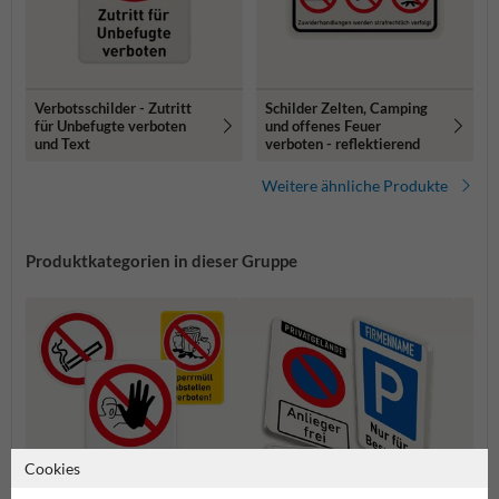
Verbotsschilder - Zutritt
Schilder Zelten, Camping
für Unbefugte verboten
und offenes Feuer
und Text
verboten - reflektierend
Weitere ähnliche Produkte
Produktkategorien in dieser Gruppe
Cookies