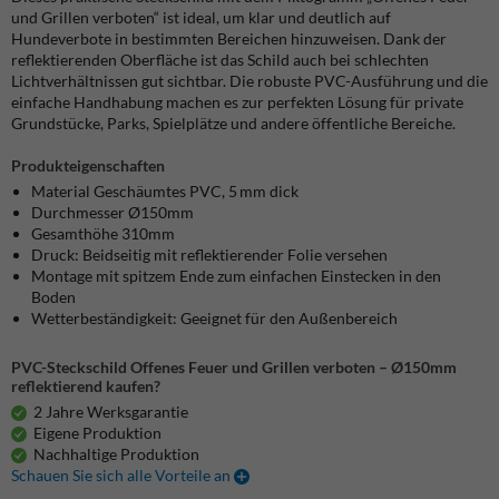
und Grillen verboten“ ist ideal, um klar und deutlich auf
Hundeverbote in bestimmten Bereichen hinzuweisen.
Dank der
reflektierenden Oberfläche ist das Schild auch bei schlechten
Lichtverhältnissen gut sichtbar.
Die robuste PVC-Ausführung und die
einfache Handhabung machen es zur perfekten Lösung für private
Grundstücke, Parks, Spielplätze und andere öffentliche Bereiche.
Produkteigenschaften
Material Geschäumtes PVC, 5 mm dick
Durchmesser Ø150mm
Gesamthöhe 310mm
Druck: Beidseitig mit reflektierender Folie versehen
Montage mit spitzem Ende zum einfachen Einstecken in den
Boden
Wetterbeständigkeit:
Geeignet für den Außenbereich
PVC-Steckschild Offenes Feuer und Grillen verboten – Ø150mm
reflektierend kaufen?
2 Jahre Werksgarantie
Eigene Produktion
Nachhaltige Produktion
Schauen Sie sich alle Vorteile an