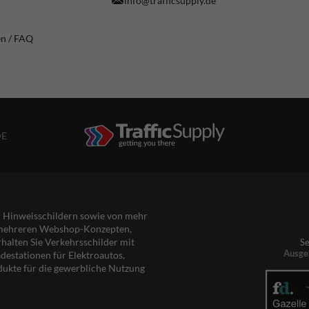
info@trafficsupply.de
en / FAQ
DE
nd Hinweisschildern sowie von mehr
s mehreren Webshop-Konzepten,
rhalten Sie Verkehrsschilder mit
Se
Ausge
destationen für Elektroautos,
dukte für die gewerbliche Nutzung