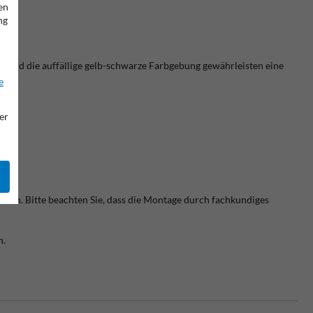
en
ng
n und die auffällige gelb-schwarze Farbgebung gewährleisten eine
e
er
isten.
Bitte beachten Sie, dass die Montage durch fachkundiges
n.