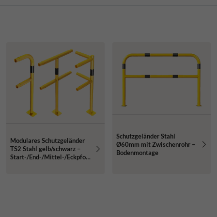
Schutzgeländer Stahl
Modulares Schutzgeländer
Ø60mm mit Zwischenrohr –
TS2 Stahl gelb/schwarz –
Bodenmontage
Start-/End-/Mittel-/Eckpfos
ten