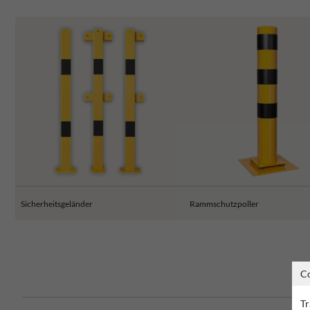
Sicherheitsgeländer
Rammschutzpoller
C
Tr