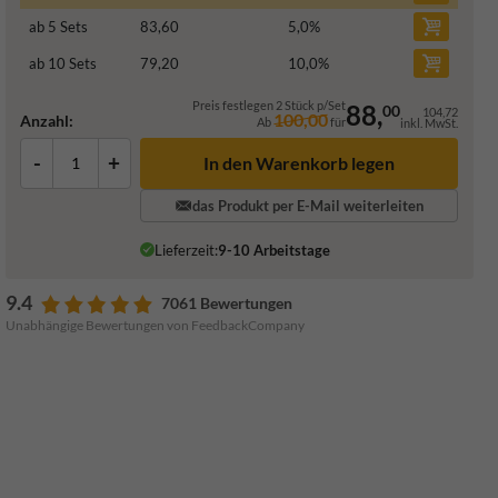
ab 5 Sets
83,60
5,0
%
ab 10 Sets
79,20
10,0
%
Preis festlegen 2 Stück p/Set
88,
00
104,72
100,00
Anzahl:
Ab
für
inkl. MwSt.
-
+
In den Warenkorb legen
das Produkt per E-Mail weiterleiten
Lieferzeit:
9-10 Arbeitstage
9.4
7061 Bewertungen
Unabhängige Bewertungen von FeedbackCompany