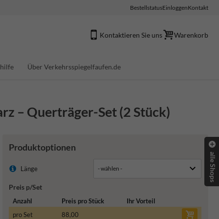
Bestellstatus
Einloggen
Kontakt
Kontaktieren Sie uns
Warenkorb
hilfe
Über Verkehrsspiegelfaufen.de
rz – Querträger-Set (2 Stück)
Produktoptionen
alle Shops
Länge
Preis p/Set
Anzahl
Preis pro Stück
Ihr Vorteil
pro Set
88,00