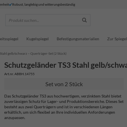
enheit
Robust, langlebig und witterungsbeständig
Produkt suchen...
eitsspiegel
Kugelspiegel
Befestigungsmaterialien
Zur Spiegel
tahl gelb/schwarz – Querträger-Set (2 Stück)
Schutzgeländer TS3 Stahl gelb/schwa
Art.nr. ABBH.14755
Set von 2 Stück
Das Schutzgeländer TS3 aus hochwertigem, verzinktem Stahl bietet
zuverlässigen Schutz für Lager- und Produktionsbereiche.
Dieses Set
besteht aus zwei Querträgern und ist in verschiedenen Längen
erhältlich, um sich flexibel an Ihre individuellen Anforderungen
anzupassen.