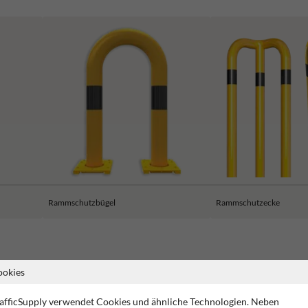
Rammschutzbügel
Rammschutzecke
ookies
2 Jahre Werksgarantie
CE-Kennzeichnung
TUV Geprüf
afficSupply verwendet Cookies und ähnliche Technologien. Neben