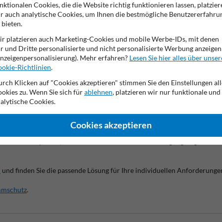
nktionalen Cookies, die die Website richtig funktionieren lassen, platzier
r auch analytische Cookies, um Ihnen die bestmögliche Benutzererfahru
 bieten.
 Stahl-Schutzgeländer TS3
r platzieren auch Marketing-Cookies und mobile Werbe-IDs, mit denen
reiche effektiv vor Anfahrschäden zu schützen.
Die robuste Konstruktio
r und Dritte personalisierte und nicht personalisierte Werbung anzeigen
em Fahrzeugverkehr.
nzeigenpersonalisierung). Mehr erfahren?
Lesen Sie hier alles über unser
okie-Richtlinien
.
rch Klicken auf "Cookies akzeptieren" stimmen Sie den Einstellungen all
okies zu. Wenn Sie sich für
ablehnen
, platzieren wir nur funktionale und
alytische Cookies.
Cookies akzeptieren
 des TS3-Systems, um eine stabile und sichere Befestigung zu gewährle
n
und finden Sie die passende Lösung für Ihre individuellen Anforderunge
mmschutz
.