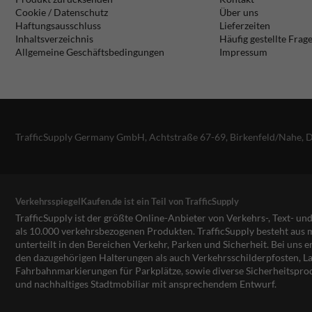
Cookie / Datenschutz
Über uns
Haftungsausschluss
Lieferzeiten
Inhaltsverzeichnis
Häufig gestellte Frag
Allgemeine Geschäftsbedingungen
Impressum
TrafficSupply Germany GmbH,
Achtstraße 67-69
,
Birkenfeld/Nahe, 
VerkehrsspiegelKaufen.de ist ein Teil von TrafficSupply
TrafficSupply ist der größte Online-Anbieter von Verkehrs-, Text- u
als 10.000 verkehrsbezogenen Produkten. TrafficSupply besteht au
unterteilt in den Bereichen Verkehr, Parken und Sicherheit. Bei uns e
den dazugehörigen Halterungen als auch Verkehrsschilderpfosten, La
Fahrbahnmarkierungen für Parkplätze, sowie diverse Sicherheitspro
und nachhaltiges Stadtmobiliar mit ansprechendem Entwurf.