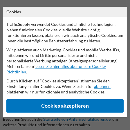
Absperrpfosten
Cookies
TrafficSupply verwendet Cookies und ähnliche Technologien.
Neben funktionalen Cookies, die die Website richtig
funktionieren lassen, platzieren wir auch analytische Cookies, um
Fester Anfahrschutz dank Rammschutzpoller mit
Ihnen die bestmögliche Benutzererfahrung zu bieten.
Bodenanker
Wir platzieren auch Marketing-Cookies und mobile Werbe-IDs,
Dieser Rammschutzpoller Ø89mm mit festem Bodenanker eignet
mit denen wir und Dritte personalisierte und nicht
sich besonders für Bereiche, in denen eine dauerhafte Verankerung
personalisierte Werbung anzeigen (Anzeigenpersonalisierung).
notwendig ist – wie an Einfahrten, Laderampen oder Zufahrtswegen.
Mehr erfahren?
Lesen Sie hier alles über unsere Cookie-
Durch die tiefgehende Verankerung im Untergrund bietet er
Richtlinien
.
besonders hohe Stabilität bei häufiger oder starker Belastung durch
Fahrzeuge. Die gelb/schwarze Warnmarkierung macht den Poller
Durch Klicken auf "Cookies akzeptieren" stimmen Sie den
zudem gut sichtbar und reduziert die Kollisionsgefahr.
Einstellungen aller Cookies zu. Wenn Sie sich für
ablehnen
,
platzieren wir nur funktionale und analytische Cookies.
Entdecken Sie unser umfangreiches Sortiment an
Rammschutzpollern
und finden Sie die passende Lösung für Ihre
Cookies akzeptieren
Anforderungen.
Besuchen Sie auch die
Startseite von Anfahrschutzkaufen.de
, um
weitere Produkte und Informationen zu erhalten.