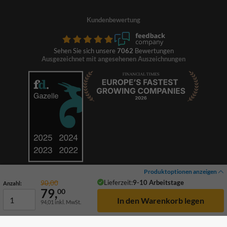
Kundenbewertung
Sehen Sie sich unsere
7062
Bewertungen
Ausgezeichnet mit angesehenen Auszeichnungen
Produktoptionen anzeigen
Lieferzeit:
9-10 Arbeitstage
90,00
Anzahl:
79,
00
94,01
inkl. MwSt.
© 2026 TrafficSupply. Alle Rechte vorbehalten.