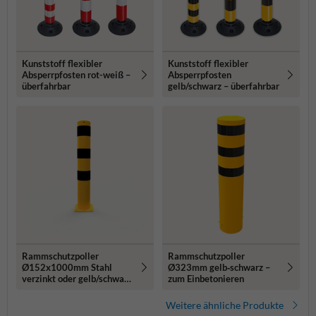
Kunststoff flexibler
Kunststoff flexibler
Absperrpfosten rot-weiß –
Absperrpfosten
überfahrbar
gelb/schwarz – überfahrbar
Rammschutzpoller
Rammschutzpoller
Ø152x1000mm Stahl
Ø323mm gelb‑schwarz –
verzinkt oder gelb/schwarz
zum Einbetonieren
- mit Bodenplatte
Weitere ähnliche Produkte