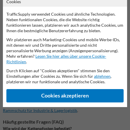
Cookies
Sichtbare und stabile Absperrung für Betrieb, Lager
und Parkplatz
TrafficSupply verwendet Cookies und ähnliche Technologien.
Neben funktionalen Cookies, die die Website richtig
Dank der individuellen Konfigurationsmöglichkeiten lässt sich dieser
funktionieren lassen, platzieren wir auch analytische Cookies, um
Pfosten optimal an Ihre Anforderungen anpassen. Wählen Sie aus
Ihnen die bestmögliche Benutzererfahrung zu bieten.
drei Durchmessern und bestimmen Sie selbst, ob und wie viele
Kettenösen Sie benötigen. In Kombination mit einer
Absperrkette
Wir platzieren auch Marketing-Cookies und mobile Werbe-IDs,
schaffen Sie eine einfache, effektive und gut sichtbare Barriere –
mit denen wir und Dritte personalisierte und nicht
sowohl im Innen- als auch im Außenbereich.
personalisierte Werbung anzeigen (Anzeigenpersonalisierung).
Mehr erfahren?
Lesen Sie hier alles über unsere Cookie-
Das optional erhältliche Befestigungsset sorgt für eine stabile
Richtlinien
.
Verankerung auf Beton oder Pflaster. Für maximale Sichtbarkeit
Durch Klicken auf "Cookies akzeptieren" stimmen Sie den
empfehlen wir einen Abstand von maximal 2,5 m zwischen zwei
Einstellungen aller Cookies zu. Wenn Sie sich für
ablehnen
,
Pfosten.
platzieren wir nur funktionale und analytische Cookies.
➡️ Entdecken Sie unsere passenden Lösungen im Bereich
Säulenschutz aus Stahl
– perfekt zum Schutz angrenzender
Cookies akzeptieren
Strukturen.
➡️ Alle Varianten und Zubehör finden Sie in der Produktübersicht
Rammschutz für Industrie & Lagerlogistik
.
Häufig gestellte Fragen (FAQ)
Wie wird der Kettenpfosten befestigt?