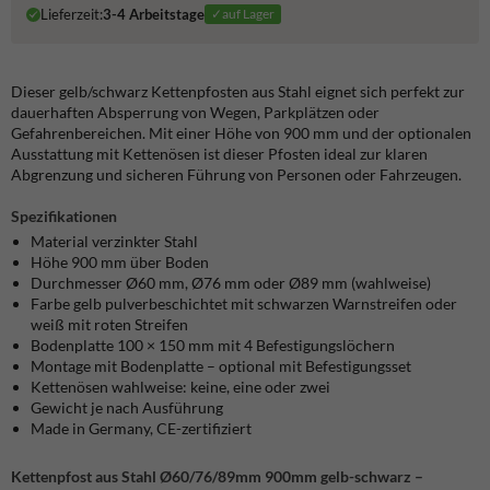
Lieferzeit:
3-4 Arbeitstage
✓auf Lager
Dieser gelb/schwarz Kettenpfosten aus Stahl eignet sich perfekt zur
dauerhaften Absperrung von Wegen, Parkplätzen oder
Gefahrenbereichen. Mit einer Höhe von 900 mm und der optionalen
Ausstattung mit Kettenösen ist dieser Pfosten ideal zur klaren
Abgrenzung und sicheren Führung von Personen oder Fahrzeugen.
Spezifikationen
Material verzinkter Stahl
Höhe 900 mm über Boden
Durchmesser Ø60 mm, Ø76 mm oder Ø89 mm (wahlweise)
Farbe gelb pulverbeschichtet mit schwarzen Warnstreifen oder
weiß mit roten Streifen
Bodenplatte 100 × 150 mm mit 4 Befestigungslöchern
Montage mit Bodenplatte – optional mit Befestigungsset
Kettenösen wahlweise: keine, eine oder zwei
Gewicht je nach Ausführung
Made in Germany, CE-zertifiziert
Kettenpfost aus Stahl Ø60/76/89mm 900mm gelb-schwarz –