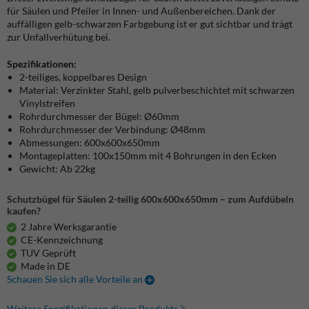
für Säulen und Pfeiler in Innen- und Außenbereichen. Dank der
auffälligen gelb-schwarzen Farbgebung ist er gut sichtbar und trägt
zur Unfallverhütung bei.
Spezifikationen:
2-teiliges, koppelbares Design
Material: Verzinkter Stahl, gelb pulverbeschichtet mit schwarzen
Vinylstreifen
Rohrdurchmesser der Bügel: Ø60mm
Rohrdurchmesser der Verbindung: Ø48mm
Abmessungen: 600x600x650mm
Montageplatten: 100x150mm mit 4 Bohrungen in den Ecken
Gewicht: Ab 22kg
Schutzbügel für Säulen 2-teilig 600x600x650mm – zum Aufdübeln
kaufen?
2 Jahre Werksgarantie
CE-Kennzeichnung
TUV Geprüft
Made in DE
Schauen Sie sich alle Vorteile an
Weitere Spezifikationen dieses Produkts