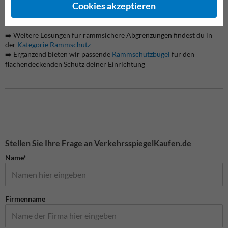
Cookies akzeptieren
passender Ankerbolzen. Die Befestigungspunkte sind in den
Montageplatten bereits vorgebohrt.
➡️ Weitere Lösungen für rammsichere Abgrenzungen findest du in
der
Kategorie Rammschutz
➡️ Ergänzend bieten wir passende
Rammschutzbügel
für den
flächendeckenden Schutz deiner Einrichtung
Stellen Sie Ihre Frage an VerkehrsspiegelKaufen.de
Name*
Firmenname