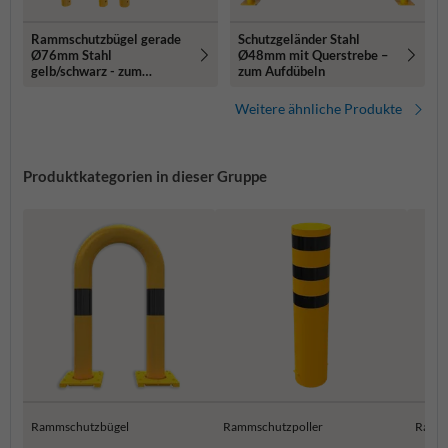
Rammschutzbügel gerade
Schutzgeländer Stahl
Ø76mm Stahl
Ø48mm mit Querstrebe –
gelb/schwarz - zum
zum Aufdübeln
Einbetonieren
Weitere ähnliche Produkte
Produktkategorien in dieser Gruppe
Rammschutzbügel
Rammschutzpoller
Ramm