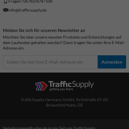
Fragen? 06782/8787100
info@trafficsupply.de
Melden Sie sich für unseren Newsletter an
Möchten Sie über unsere neusten Produkte und Entwicklungen auf
dem Laufenden gehalten werden? Dann tragen Sie unten Ihre E-Mail-
Adresse ein.
Anmelden
TrafficSupply Germany GmbH,
Achtstraße 67-69
,
Birkenfeld/Nahe, DE
VerkehrsspiegelKaufen.de ist ein Teil von TrafficSupply