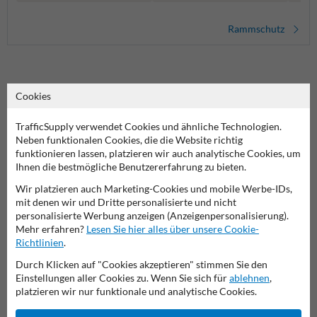
Rammschutz
Cookies
Schutz für tragende Säulen mit stabilem 2-teiligen
Anfahrschutz
TrafficSupply verwendet Cookies und ähnliche Technologien.
Der Kollisionsschutz aus Stahl mit 2-teiligem Aufbau ist ideal
Neben funktionalen Cookies, die die Website richtig
geeignet, um tragende Strukturen wie Säulen und Pfeiler vor
funktionieren lassen, platzieren wir auch analytische Cookies, um
Beschädigungen durch Flurförderzeuge oder Fahrzeuge zu
Ihnen die bestmögliche Benutzererfahrung zu bieten.
bewahren. Die massive Bauweise und das auffällige Design sorgen
Wir platzieren auch Marketing-Cookies und mobile Werbe-IDs,
für maximale Sichtbarkeit und Schutz.
mit denen wir und Dritte personalisierte und nicht
personalisierte Werbung anzeigen (Anzeigenpersonalisierung).
Typische Einsatzbereiche dieses Kollisionsschutzes:
Mehr erfahren?
Lesen Sie hier alles über unsere Cookie-
Säulenschutz in Lager- und Logistikhallen
Richtlinien
.
Sicherung von Pfeilern in Parkhäusern
Schutz von Gebäudeecken bei Industriebauten
Durch Klicken auf "Cookies akzeptieren" stimmen Sie den
Einsatz in Hochregallagern und Umschlagzonen
Einstellungen aller Cookies zu. Wenn Sie sich für
ablehnen
,
Maschinen- und Anlagensicherung in Produktionsbereichen
platzieren wir nur funktionale und analytische Cookies.
Für eine stabile Bodenmontage empfehlen wir die Verwendung