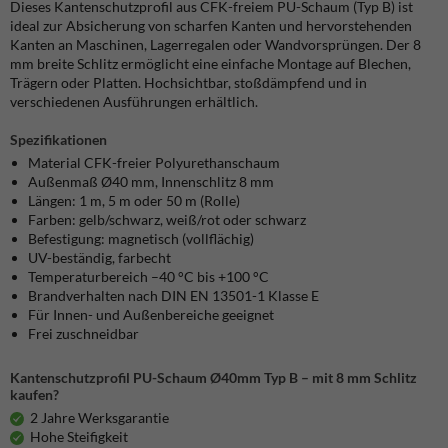
Dieses Kantenschutzprofil aus CFK-freiem PU-Schaum (Typ B) ist
ideal zur Absicherung von scharfen Kanten und hervorstehenden
Kanten an Maschinen, Lagerregalen oder Wandvorsprüngen. Der 8
mm breite Schlitz ermöglicht eine einfache Montage auf Blechen,
Trägern oder Platten. Hochsichtbar, stoßdämpfend und in
verschiedenen Ausführungen erhältlich.
Spezifikationen
Material CFK-freier Polyurethanschaum
Außenmaß Ø40 mm, Innenschlitz 8 mm
Längen: 1 m, 5 m oder 50 m (Rolle)
Farben: gelb/schwarz, weiß/rot oder schwarz
Befestigung: magnetisch (vollflächig)
UV-beständig, farbecht
Temperaturbereich –40 °C bis +100 °C
Brandverhalten nach DIN EN 13501-1 Klasse E
Für Innen- und Außenbereiche geeignet
Frei zuschneidbar
Kantenschutzprofil PU-Schaum Ø40mm Typ B – mit 8 mm Schlitz
kaufen?
2 Jahre Werksgarantie
Hohe Steifigkeit