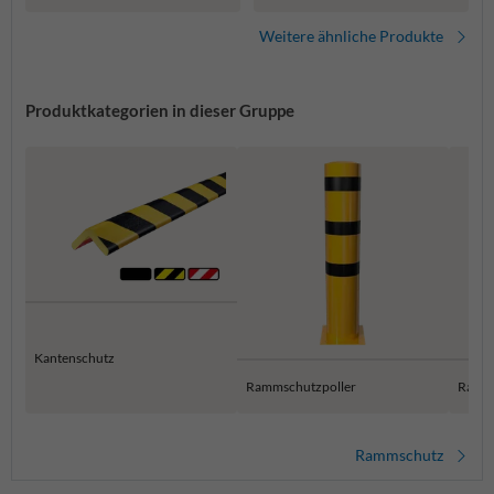
magnetisch
Weitere ähnliche Produkte
Produktkategorien in dieser Gruppe
Kantenschutz
Rammschutzpoller
Ramms
Rammschutz