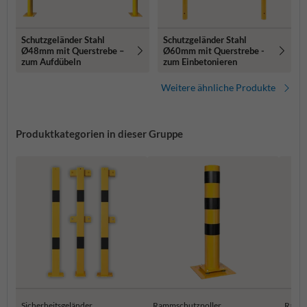
Schutzgeländer Stahl
Schutzgeländer Stahl
Ø48mm mit Querstrebe –
Ø60mm mit Querstrebe -
zum Aufdübeln
zum Einbetonieren
Weitere ähnliche Produkte
Produktkategorien in dieser Gruppe
Sicherheitsgeländer
Rammschutzpoller
Ramms