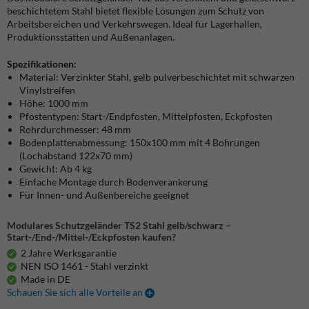
beschichtetem Stahl bietet flexible Lösungen zum Schutz von
Arbeitsbereichen und Verkehrswegen.
Ideal für Lagerhallen,
Produktionsstätten und Außenanlagen.
Spezifikationen:
Material: Verzinkter Stahl, gelb pulverbeschichtet mit schwarzen
Vinylstreifen
Höhe: 1000 mm
Pfostentypen: Start-/Endpfosten, Mittelpfosten, Eckpfosten
Rohrdurchmesser: 48 mm
Bodenplattenabmessung: 150x100 mm mit 4 Bohrungen
(Lochabstand 122x70 mm)
Gewicht: Ab 4 kg
Einfache Montage durch Bodenverankerung
Für Innen- und Außenbereiche geeignet
Modulares Schutzgeländer TS2 Stahl gelb/schwarz –
Start-/End-/Mittel-/Eckpfosten kaufen?
2 Jahre Werksgarantie
NEN ISO 1461 - Stahl verzinkt
Made in DE
Schauen Sie sich alle Vorteile an