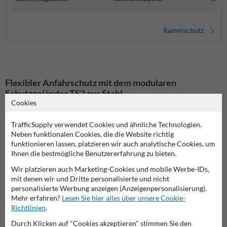
Rammschutz
Flexibler Anfahrschutz mit dem modularen
Schutzgeländer TS2 aus Stahl
Cookies
Das modulare Schutzgeländer TS2 wurde entwickelt, um
Arbeitsbereiche, Maschinen und Verkehrswege effektiv vor
TrafficSupply verwendet Cookies und ähnliche Technologien.
Anfahrschäden zu schützen.
Dank des modularen Designs können Sie
Neben funktionalen Cookies, die die Website richtig
das Geländer individuell an Ihre Bedürfnisse anpassen und erweitern.
funktionieren lassen, platzieren wir auch analytische Cookies, um
Die Kombination aus verzinktem Stahl und gelber
Ihnen die bestmögliche Benutzererfahrung zu bieten.
Pulverbeschichtung mit schwarzen Warnstreifen sorgt für hohe
Sichtbarkeit und Langlebigkeit, sowohl im Innen- als auch im
Wir platzieren auch Marketing-Cookies und mobile Werbe-IDs,
Außenbereich.
mit denen wir und Dritte personalisierte und nicht
personalisierte Werbung anzeigen (Anzeigenpersonalisierung).
Typische Einsatzbereiche dieses Schutzgeländers:
Mehr erfahren?
Lesen Sie hier alles über unsere Cookie-
Abgrenzung von Fußgängerzonen in Lager- und Produktionshallen
Richtlinien
.
Schutz von Maschinen und Anlagen vor Fahrzeugkollisionen
Sicherung von Verkehrswegen und Ladezonen
Durch Klicken auf "Cookies akzeptieren" stimmen Sie den