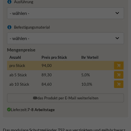
Ausführung
Befestigungsmaterial
Mengenpreise
Anzahl
Preis pro Stück
Ihr Vorteil
pro Stück
94,00
ab 5 Stück
89,30
5,0
%
ab 10 Stück
84,60
10,0
%
das Produkt per E-Mail weiterleiten
Lieferzeit:
7-8 Arbeitstage
Das modulare Schutzgeländer TS2 aus verzinktem und gelb/schwarz