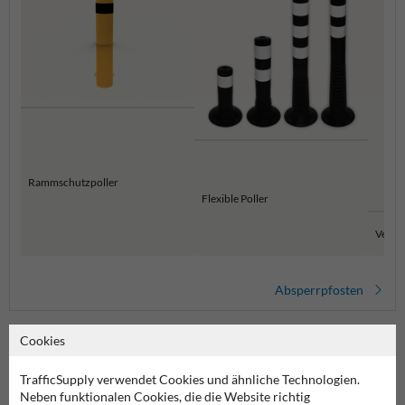
Rammschutzpoller
Flexible Poller
Versen
Absperrpfosten
Cookies
TrafficSupply verwendet Cookies und ähnliche Technologien.
Elastischer Anfahrschutz mit Federung – sichtbar &
Neben funktionalen Cookies, die die Website richtig
langleb