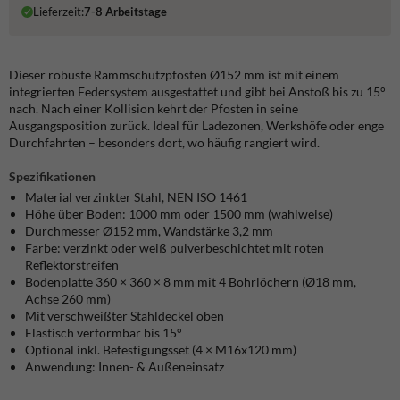
Lieferzeit:
7-8 Arbeitstage
Dieser robuste Rammschutzpfosten Ø152 mm ist mit einem
integrierten Federsystem ausgestattet und gibt bei Anstoß bis zu 15°
nach. Nach einer Kollision kehrt der Pfosten in seine
Ausgangsposition zurück. Ideal für Ladezonen, Werkshöfe oder enge
Durchfahrten – besonders dort, wo häufig rangiert wird.
Spezifikationen
Material verzinkter Stahl, NEN ISO 1461
Höhe über Boden: 1000 mm oder 1500 mm (wahlweise)
Durchmesser Ø152 mm, Wandstärke 3,2 mm
Farbe: verzinkt oder weiß pulverbeschichtet mit roten
Reflektorstreifen
Bodenplatte 360 × 360 × 8 mm mit 4 Bohrlöchern (Ø18 mm,
Achse 260 mm)
Mit verschweißter Stahldeckel oben
Elastisch verformbar bis 15°
Optional inkl. Befestigungsset (4 × M16x120 mm)
Anwendung: Innen- & Außeneinsatz