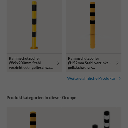
Rammschutzpoller
Rammschutzpoller
Ø89x900mm Stahl
Ø152mm Stahl verzinkt –
verzinkt oder gelb/schwarz
gelb/schwarz -
- zum Aufdübeln
1200/1500/2000mm -
mit Bodenanker
Weitere ähnliche Produkte
Produktkategorien in dieser Gruppe