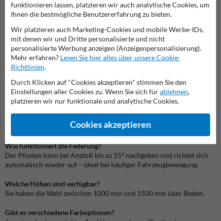
funktionieren lassen, platzieren wir auch analytische Cookies, um
Ob in 1000 mm oder 1500 mm Höhe – dieser Pfosten überzeugt
Ihnen die bestmögliche Benutzererfahrung zu bieten.
durch Sichtbarkeit, Widerstandsfähigkeit und Beweglichkeit. Dank
Wir platzieren auch Marketing-Cookies und mobile Werbe-IDs,
Pulverbeschichtung in Weiß mit roten Reflektorstreifen ist er auch
mit denen wir und Dritte personalisierte und nicht
bei schlechten Lichtverhältnissen gut erkennbar. Der integrierte
personalisierte Werbung anzeigen (Anzeigenpersonalisierung).
Federmechanismus schützt sowohl Fahrzeug als auch Infrastruktur
Mehr erfahren?
Lesen Sie hier alles über unsere Cookie-
bei versehentlichem Kontakt.
Richtlinien
.
➡️ Für ergänzende Schutzlösungen empfehlen wir unsere
Durch Klicken auf "Cookies akzeptieren" stimmen Sie den
Rammschutzbügel zur Bodenmontage
– ideal für Maschinen oder
Einstellungen aller Cookies zu. Wenn Sie sich für
ablehnen
,
Regale.
platzieren wir nur funktionale und analytische Cookies.
➡️ Weitere robuste Varianten finden Sie in der Kategorie
Rammschutz für Lager und Betrieb
.
Cookies akzeptieren
Häufig gestellte Fragen (FAQ)
Wie funktioniert die Federung?
Der Pfosten kann bei Anstoß bis zu 15° nachgeben und richtet sich
automatisch wieder auf – ideal bei häufiger Fahrzeugbewegung.
Welche Höhen sind verfügbar?
Sie haben die Wahl zwischen 1000 mm und 1500 mm über Boden.
Gibt es verschiedene Farboptionen?