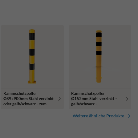
Rammschutzpoller
Rammschutzpoller
Ø89x900mm Stahl verzinkt
Ø152mm Stahl verzinkt –
oder gelb/schwarz - zum
gelb/schwarz -
Aufdübeln
1200/1500/2000mm - mit
Bodenanker
Weitere ähnliche Produkte