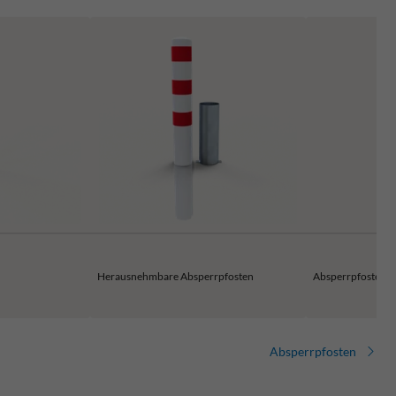
Herausnehmbare Absperrpfosten
Absperrpfosten k
Absperrpfosten