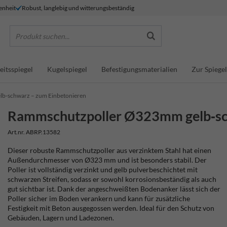
enheit
Robust, langlebig und witterungsbeständig
Produkt suchen...
eitsspiegel
Kugelspiegel
Befestigungsmaterialien
Zur Spiegel
b‑schwarz – zum Einbetonieren
Rammschutzpoller Ø323mm gelb‑sch
Art.nr. ABRP.13582
Dieser robuste Rammschutzpoller aus verzinktem Stahl hat einen
Außendurchmesser von Ø323 mm und ist besonders stabil. Der
Poller ist vollständig verzinkt und gelb pulverbeschichtet mit
schwarzen Streifen, sodass er sowohl korrosionsbeständig als auch
gut sichtbar ist. Dank der angeschweißten Bodenanker lässt sich der
Poller sicher im Boden verankern und kann für zusätzliche
Festigkeit mit Beton ausgegossen werden. Ideal für den Schutz von
Gebäuden, Lagern und Ladezonen.