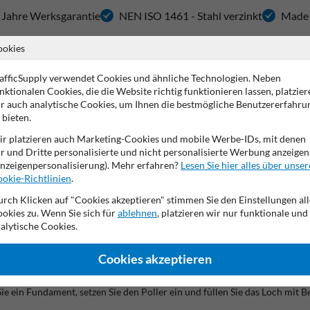
 Jahre Werksgarantie
NEN ISO 1461 - Stahl verzinkt
Made 
ookies
afficSupply verwendet Cookies und ähnliche Technologien. Neben
tz von Gebäuden, Maschinen und Verkehrswegen sicherstellt. Das Model
nktionalen Cookies, die die Website richtig funktionieren lassen, platzier
z vor Anfahrschäden durch Fahrzeuge und eignet sich für industrielle U
r auch analytische Cookies, um Ihnen die bestmögliche Benutzererfahru
 frühzeitig.
 bieten.
r platzieren auch Marketing-Cookies und mobile Werbe-IDs, mit denen
‑schwarz
r und Dritte personalisierte und nicht personalisierte Werbung anzeigen
r Stahlkonstruktion
nzeigenpersonalisierung). Mehr erfahren?
Lesen Sie hier alles über unser
wirkung
okie-Richtlinien
.
und langlebig
rch Klicken auf "Cookies akzeptieren" stimmen Sie den Einstellungen all
e Verankerung
okies zu. Wenn Sie sich für
ablehnen
, platzieren wir nur funktionale und
alytische Cookies.
r Ø323 mm
Cookies akzeptieren
 ein Fundament, setzen Sie den Poller ein und füllen Sie das Loch mit Be