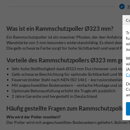
2
C
Was ist ein Rammschutzpoller Ø323 mm?
Tr
Ein Rammschutzpoller ist ein massiver Pfosten, der den Anfahrschu
fu
Wandstärke von 5 mm besonders widerstandsfähig. Es dient dem Schut
wi
Die gelb‑schwarze Farbe sorgt für hohe Sichtbarkeit und warnt Fahrer
zu
Wi
Vorteile des Rammschutzpollers Ø323 mm gelb
wi
Sehr hohe Stoßfestigkeit dank Ø323 mm Durchmesser und stabile
(A
Gelb‑schwarze Beschichtung für optimale Sichtbarkeit und Warn
Co
Feuerverzinkter Stahl nach NEN ISO 1461 – korrosionsbeständig 
Du
Mit angeschweißten Bodenankern – einfache Montage und sicher
Co
Optionale Betonausfüllung erhöht die Tragkraft zusätzlich
an
2 Jahre Garantie und hergestellt in Deutschland
Häufig gestellte Fragen zum Rammschutzpolle
Wie wird der Poller montiert?
Der Poller wird mit angeschweißten Bodenankern geliefert. Bohren Sie