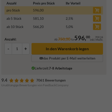
Anzahl
Preis pro Stück
Ihr Vorteil
pro Stück
596,00
ab 5 Stück
581,10
2,5
%
ab 10 Stück
566,20
5,0
%
596,
00
709,24
750,00
Anzahl:
Ab
für
inkl. MwSt.
-
+
In den Warenkorb legen
das Produkt per E-Mail weiterleiten
Lieferzeit:
7-8 Arbeitstage
9.4
7061 Bewertungen
Unabhängige Bewertungen von FeedbackCompany