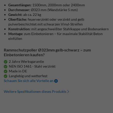
Gesamtlängen:
1500mm, 2000mm oder 2400mm
Durchmesser:
Ø323 mm (Wandstärke 5 mm)
Gewicht:
ab ca. 22 kg
Oberfläche:
feuerverzinkt oder verzinkt und gelb
pulverbeschichtet mit schwarzen Vinyl‑Streifen
Konstruktion:
mit angeschweißter Stahlkappe und Bodenankern
Montage:
zum Einbetonieren – für maximale Stabilität Beton
einfüllen
Rammschutzpoller Ø323mm gelb‑schwarz – zum
Einbetonieren kaufen?
2 Jahre Werksgarantie
NEN ISO 1461 - Stahl verzinkt
Made in DE
Langlebig und wetterfest
Schauen Sie sich alle Vorteile an
Weitere Spezifikationen dieses Produkts