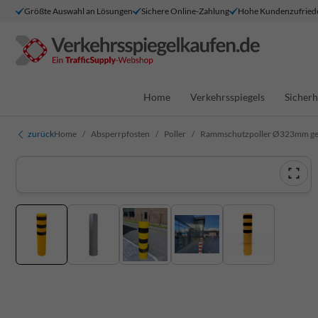
Größte Auswahl an Lösungen
Sichere Online-Zahlung
Hohe Kundenzufried
Home
Verkehrsspiegels
Sicherh
zurück
Home
Absperrpfosten
Poller
Rammschutzpoller Ø323mm gel