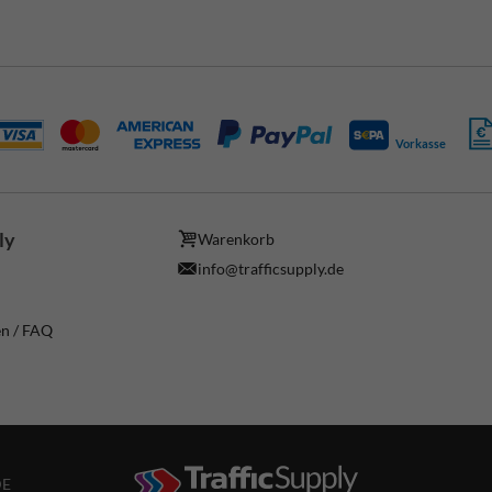
Vorkasse
ly
Warenkorb
info@trafficsupply.de
en / FAQ
DE