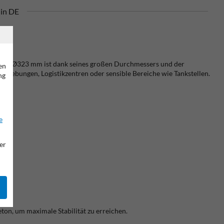
in DE
l mit Ø323 mm ist dank seines großen Durchmessers und der
en
mgebungen, Logistikzentren oder sensible Bereiche wie Tankstellen.
ng
e
er
ton, um maximale Stabilität zu erreichen.