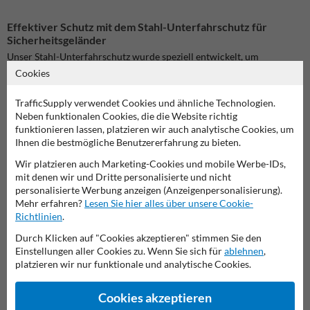
Effektiver Schutz mit dem Stahl-Unterfahrschutz für
Sicherheitsgeländer
Unser Stahl-Unterfahrschutz wurde speziell entwickelt, um
Sicherheitsgeländer in industriellen Umgebungen zu ergänzen und
Cookies
zusätzlichen Schutz vor Anfahrschäden zu bieten.
Die robuste
Konstruktion und die auffällige gelbe Beschichtung gewährleisten
TrafficSupply verwendet Cookies und ähnliche Technologien.
eine hohe Sichtbarkeit und Langlebigkeit, sowohl im Innen- als auch
Neben funktionalen Cookies, die die Website richtig
im Außenbereich.
funktionieren lassen, platzieren wir auch analytische Cookies, um
Ihnen die bestmögliche Benutzererfahrung zu bieten.
Typische Einsatzbereiche dieses Unterfahrschutzes:
Ergänzung von Sicherheitsgeländern in Lager- und
Wir platzieren auch Marketing-Cookies und mobile Werbe-IDs,
Produktionshallen
mit denen wir und Dritte personalisierte und nicht
Schutz von Maschinen und Anlagen vor Fahrzeugkollisionen
personalisierte Werbung anzeigen (Anzeigenpersonalisierung).
Sicherung von Verkehrswegen und Ladezonen
Mehr erfahren?
Lesen Sie hier alles über unsere Cookie-
Einsatz in Parkhäusern und Tiefgaragen
Richtlinien
.
Schutz von Regalen und Lagerbeständen
Durch Klicken auf "Cookies akzeptieren" stimmen Sie den
Einstellungen aller Cookies zu. Wenn Sie sich für
ablehnen
,
Für eine vollständige Installation empfehlen wir die Verwendung
platzieren wir nur funktionale und analytische Cookies.
geeigneter Befestigungsmaterialien, die separat erhältlich sind.
Bitte
beachten Sie, dass die Montage durch fachkundiges Personal
erfolgen sollte, um maximale Sicherheit zu gewährleisten.
Cookies akzeptieren