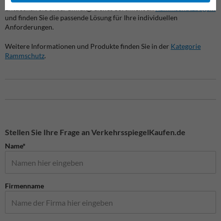
Entdecken Sie unser umfangreiches Sortiment an
Rammschutzbügeln
und finden Sie die passende Lösung für Ihre individuellen
Anforderungen.
Weitere Informationen und Produkte finden Sie in der
Kategorie
Rammschutz
.
Stellen Sie Ihre Frage an VerkehrsspiegelKaufen.de
Name*
Firmenname