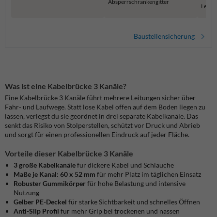
Absperrschrankengitter
Leitb
Baustellensicherung
Was ist eine Kabelbrücke 3 Kanäle?
Eine Kabelbrücke 3 Kanäle führt mehrere Leitungen sicher über
Fahr- und Laufwege. Statt lose Kabel offen auf dem Boden liegen zu
lassen, verlegst du sie geordnet in drei separate Kabelkanäle. Das
senkt das Risiko von Stolperstellen, schützt vor Druck und Abrieb
und sorgt für einen professionellen Eindruck auf jeder Fläche.
Vorteile dieser Kabelbrücke 3 Kanäle
3 große Kabelkanäle
für dickere Kabel und Schläuche
Maße je Kanal: 60 x 52 mm
für mehr Platz im täglichen Einsatz
Robuster Gummikörper
für hohe Belastung und intensive
Nutzung
Gelber PE-Deckel
für starke Sichtbarkeit und schnelles Öffnen
Anti-Slip Profil
für mehr Grip bei trockenen und nassen