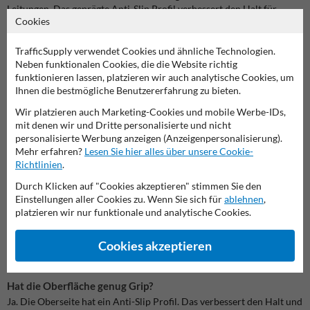
Leitungen. Das geprägte Anti-Slip Profil verbessert den Halt für
Cookies
Schuhe, Wagen und Fahrzeuge. Das breite Stützprofil unter dem
Deckel stärkt die Konstruktion zusätzlich und macht diese
Kabelbrücke 3 Kanäle zu einer zuverlässigen Lösung für
TrafficSupply verwendet Cookies und ähnliche Technologien.
anspruchsvolle Einsatzorte.
Neben funktionalen Cookies, die die Website richtig
funktionieren lassen, platzieren wir auch analytische Cookies, um
Häufige Fragen zur Kabelbrücke 3 Kanäle
Ihnen die bestmögliche Benutzererfahrung zu bieten.
Wie viele Leitungen passen in diese Kabelbrücke 3 Kanäle?
Wir platzieren auch Marketing-Cookies und mobile Werbe-IDs,
Die Brücke hat 3 getrennte Kanäle. Jeder Kanal misst 60 x 52 mm.
mit denen wir und Dritte personalisierte und nicht
Das gibt dir viel Platz für dickere Kabel oder Schläuche.
personalisierte Werbung anzeigen (Anzeigenpersonalisierung).
Mehr erfahren?
Lesen Sie hier alles über unsere Cookie-
Ist diese Kabelbrücke für Baustellen und Industrie geeignet?
Richtlinien
.
Ja. Dieses Modell eignet sich für öffentliche, industrielle und
Durch Klicken auf "Cookies akzeptieren" stimmen Sie den
temporäre Standorte. Dazu zählen Baustellen, Lagerhallen,
Einstellungen aller Cookies zu. Wenn Sie sich für
ablehnen
,
Veranstaltungen und Servicebereiche.
platzieren wir nur funktionale und analytische Cookies.
Ist die Kabelbrücke gut sichtbar?
Cookies akzeptieren
Ja. Der
gelbe PE-Deckel
hebt sich stark vom schwarzen
Gummikörper ab. Dadurch fällt die Brücke sofort auf.
Hat die Oberfläche genug Grip?
Ja. Die Oberseite hat ein Anti-Slip Profil. Das verbessert den Halt und